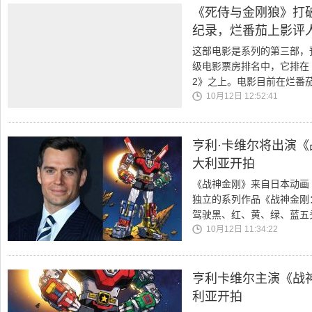
《死侍与金刚狼》打
纪录，烂番茄上影评人
这部电影是系列的第三部，预算
级电影票房排名中，它排在
2》之上。电影目前在烂番
10月12日 12:52:41
亨利·卡维尔将出演《
大利亚开拍
《战神金刚》来自日本动画
独立的系列作品《战神金刚
驾驶黑、红、黄、绿、蓝五
10月12日 11:34:22
亨利卡维尔主演《战
利亚开拍