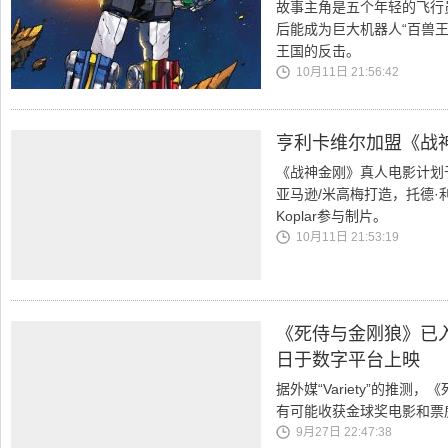
故事主角是五个年轻的飞行
后能成为巨大机器人“百兽
王国的反击。
10月11日 21:56:42
亨利卡维尔加盟《战
《战神金刚》真人电影计划
亚马逊/米高梅打造，托德·
Koplar参与制片。
10月11日 21:53:19
《死侍与金刚狼》已入
日于数字平台上映
据外媒“Variety”的推
有可能收获金球奖电影和票
9月27日 22:47:38