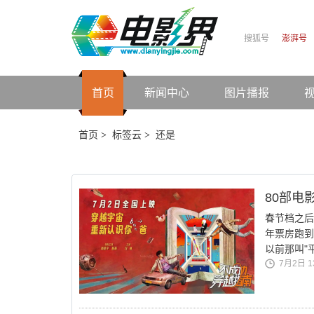
搜狐号
澎湃号
首页
新闻中心
图片播报
首页
标签云
还是
>
>
80部电
春节档之后
年票房跑到
以前那叫"
7月2日 13