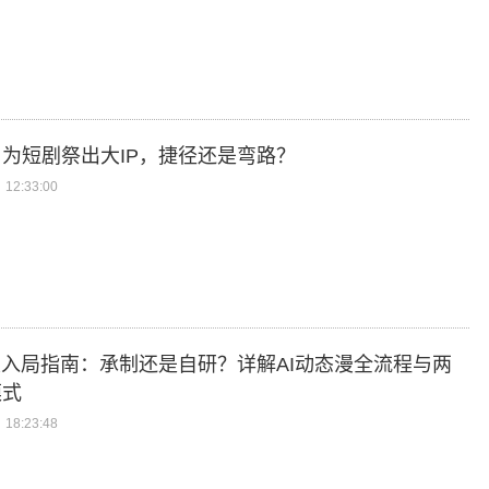
为短剧祭出大IP，捷径还是弯路？
12:33:00
漫入局指南：承制还是自研？详解AI动态漫全流程与两
模式
18:23:48