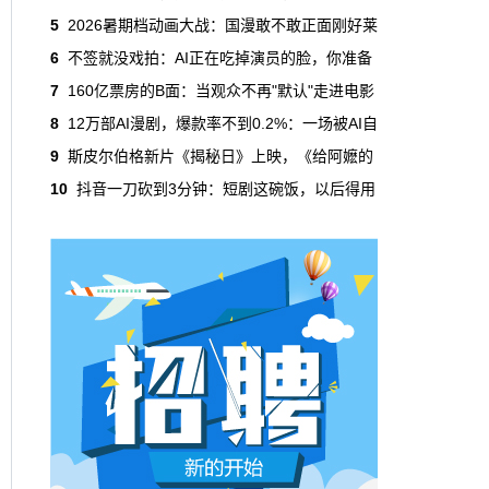
吃掉了整个微短剧市场95%的产量，却几乎没
5
2026暑期档动画大战：国漫敢不敢正面刚好莱
有承担过对等的监管成本。
6
不签就没戏拍：AI正在吃掉演员的脸，你准备
7
160亿票房的B面：当观众不再"默认"走进电影
本网原创
6月29日 10:20:00
8
12万部AI漫剧，爆款率不到0.2%：一场被AI自
年轻人不进电影院了，但电影照样有人
9
斯皮尔伯格新片《揭秘日》上映，《给阿嬷的
看
10
抖音一刀砍到3分钟：短剧这碗饭，以后得用
2019年，24岁以下的观众占全年购票人群的
38%。到2025年，这个数字跌到了15%。五年
时间，年轻人在电影院里的占比缩水了一半还
多。20岁以下更夸张，从8.9%跌到2.9%，几
乎归零…
本网原创
6月29日 10:20:00
AI短剧赢了数量，真人短剧赢了命
2026年一季度，全行业上线微短剧12.8万部，
其中AI短剧12.2万部，占比超过95%。真人短
剧？只剩几千部。你猜这95%的AI短剧，拿走
了多少流量？
本网原创
6月28日 13:03:00