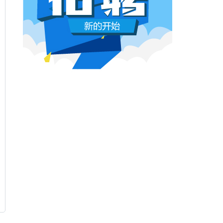
本网原创
6月26日 10:03:00
影视行业冷透了：167个人抢一个活，
顶流演员台上求工作
董子健领奖的时候说："我还是演员董子健，有
合适的角色可以找我，档期很空。"刘昊然在台
上放话"欢迎约戏"。程潇更直接，"求工作"三个
字脱口而出。
本网原创
6月26日 10:03:00
AI漫剧这场梦，该醒了
有人花3000块做出AI短剧，播放量冲到3.5
亿。有人投20万做7部剧，一夜之间全部归
零。有人因为侵权，判了八个月。
本网原创
6月25日 9:14:00
一部已经下线的电影，凭什么让陈道明
袁和平吴京跑一趟兰州