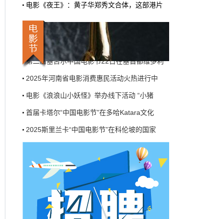
电影《夜王》：黄子华郑秀文合体，这部港片
机率比去年腰斩"，有人说"演员片酬从日薪800
2025斯里兰卡“中国电影节”在科伦坡的国家
掉到300都没人接"。最诛心的一条是："我们拍
三天的东西，AI一天出八集，还比你好看…
第八届浙江国际青年电影周创投与你相约杭州
本网原创
6月27日 10:01:00
莫斯科国际电影周启幕——21国代表齐聚一堂
第二届塞舌尔中国电影节22日在塞首都维多利
9万块银幕，全年只卖400亿：电影院的
钱去哪了？
2025年河南省电影消费惠民活动火热进行中
近80部中外影片，革命历史、喜剧、科幻、动
电影《浪浪山小妖怪》举办线下活动 “小猪
画，类型挺全。刘烨的《四渡》、皮克斯的
《玩具总动员5》、谢苗的《火遮眼》，该有的
首届卡塔尔“中国电影节”在多哈Katara文化
牌都亮出来了。
2025斯里兰卡“中国电影节”在科伦坡的国家
本网原创
6月27日 10:01:00
第八届浙江国际青年电影周创投与你相约杭州
7万部AI短剧一夜下架，广电总局这次是
莫斯科国际电影周启幕——21国代表齐聚一堂
动真格的
第二届塞舌尔中国电影节22日在塞首都维多利
6月24日，广电总局官网挂出了一份文件。没
有发布会，没有吹风会。就这么安安静静地，
2025年河南省电影消费惠民活动火热进行中
把《微短剧发展管理办法（征求意见稿）》摆
到了所有人面前。
电影《浪浪山小妖怪》举办线下活动 “小猪