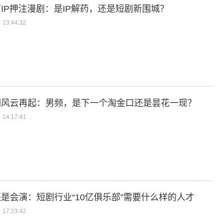
IP押注漫剧：是IP解药，还是短剧新围城？
13:44:32
湖风云再起：男频，是下一个淘金口还是昙花一现？
14:17:41
是会演：短剧行业“10亿俱乐部”需要什么样的人才
17:23:42