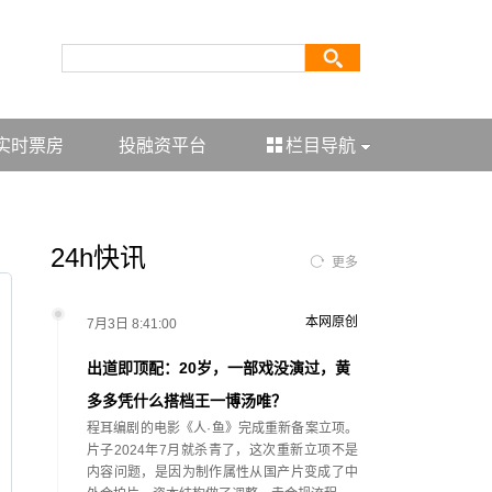
实时票房
投融资平台
栏目导航
24h快讯
更多
本网原创
7月3日 8:41:00
出道即顶配：20岁，一部戏没演过，黄
多多凭什么搭档王一博汤唯？
程耳编剧的电影《人·鱼》完成重新备案立项。
片子2024年7月就杀青了，这次重新立项不是
内容问题，是因为制作属性从国产片变成了中