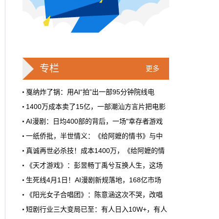
戛纳一句"Fuck AI"，喊出了多少电影人
的遮羞布
2026年6月，法国南部的阳光一如既往地贵，
但今年戛纳最贵的东西，不是红毯上那几百套
高定，而是一句话。
专栏
更多
本网原创
6月28日 9:25:00
戛纳炸了锅：用AI“拍”出一部95分钟院线电
1400万成本卖了15亿，一部潮汕方言片把电影
周星驰跑去拍AI短剧了，电影院还剩什
AI漫剧：日均400部的背后，一场"幸存者游戏
么？
一纸侨批，半世情义：《给阿嬷的情书》与中
5月31号，横店。63岁的周星驰穿着黑色夹克
出现在《食神2026》的开机现场。这部短剧改
真诚再世必杀技！成本1400万，《给阿嬷的情
编自他30年前的经典电影，竖屏拍摄，AI辅助
《天才游戏》：彭昱畅丁禹兮互换人生，这场
制作，成本400万。预计9月上线。
生死线4月1日！AI漫剧新规落地，168亿市场
本网原创
6月28日 9:25:00
《阳光女子合唱团》：陈意涵这次不哭，改唱
红果砸两个亿救真人短剧，图什么？
短剧行业三大变局已至：有人日入10W+，有人
首届卡塔尔“中国电影节”在多哈Katara文化
短剧从业者在评论区集体破防。有人说"今年开