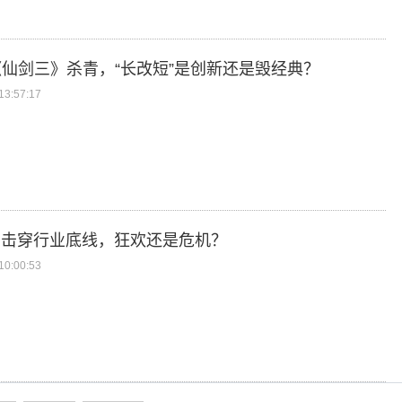
仙剑三》杀青，“长改短”是创新还是毁经典？
3:57:17
剧击穿行业底线，狂欢还是危机？
0:00:53