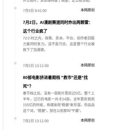
外合拍片，资本结构做了调整，走合规流程。
本网原创
7月3日 8:41:00
7月2日，AI漫剧赛道同时炸出两颗雷：
这个行业疯了
72小时之内，政策、资本、平台、创作者四股
力量同时发力。这不是巧合，这是整个行业被
按下了加速键。
本网原创
7月2日 13:11:00
80部电影挤进暑期档 "救市"还是"找
死"？
春节档之后，没有一部新片票房过5亿。整个上
半年，过亿的电影一共才24部。全年票房跑到
155亿的时候，有媒体用"稳健"来形容。你品品
这个词，"稳健"，放在以前那叫"平庸"。
本网原创
7月2日 13:11:00