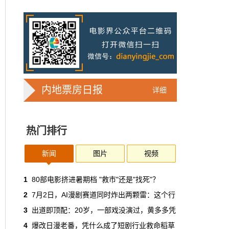
7亿人刷短剧，AI却在把真人演员逼上绝
路
2025年，真人实拍微短剧的上线数量占比约
71%，AI微短剧不到30%。到了2026年第一季
度，这个比例完全倒挂——真人实拍跌到
32%，AI飙升到68%。
本网原创
6月30日 11:35:44
内地票房日报
详细
华策拿《西游记》赌AI那天，半个影视
圈失眠了
热门排行
一个做了几十年传统影视的头部公司，用这种
姿态官宣下场，信号太明确了：AI内容制作不
再是草根创业者的自嗨游戏，正规军来了。
新闻
图片
视频
本网原创
6月30日 11:34:00
1
80部电影挤进暑期档 "救市"还是"找死"？
2
7月2日，AI漫剧赛道同时炸出两颗雷：这个行
7月1日起AI漫剧独立上户：30万以下
3
出道即顶配：20岁，一部戏没演过，黄多多凭
的，平台自己兜着
4
爆改日漫老番，凭什么成了短剧行业救命稻草
过去两年，AI漫剧用一种近乎无政府的方式，