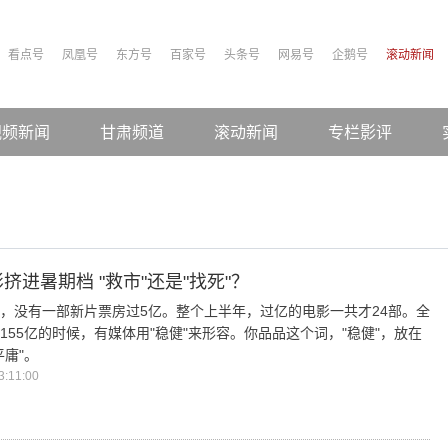
看点号
凤凰号
东方号
百家号
头条号
网易号
企鹅号
滚动新闻
视频新闻
甘肃频道
滚动新闻
专栏影评
影挤进暑期档 "救市"还是"找死"？
，没有一部新片票房过5亿。整个上半年，过亿的电影一共才24部。全
155亿的时候，有媒体用"稳健"来形容。你品品这个词，"稳健"，放在
平庸"。
:11:00