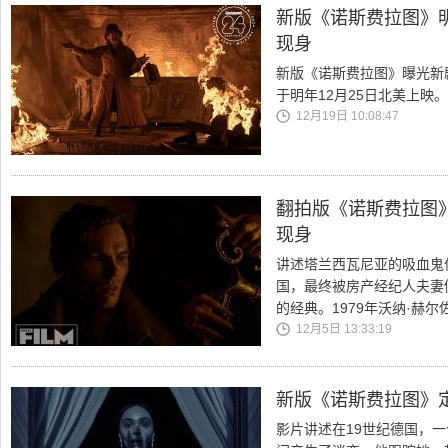
新版《诺斯费拉图》明
现身
新版《诺斯费拉图》曝光新
于明年12月25日北美上映。
12月19日 10:08:47
翻拍版《诺斯费拉图》2
现身
讲述塔兰西瓦尼亚的吸血鬼
国，最终被房产经纪人夫妻
的经典。1979年沃纳·赫
12月5日 13:33:19
新版《诺斯费拉图》定档
影片讲述在19世纪德国，