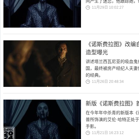
间产生了迷恋，他跟踪她，
11月29日 10:02:27
《诺斯费拉图》改编自
造型曝光
讲述塔兰西瓦尼亚的吸血鬼
国，最终被房产经纪人夫妻
的经典。
11月26日 20:48:34
新版《诺斯费拉图》
在今年年中杀青的新版本《
普所饰演的艾伦·哈特正处
手影。
11月21日 16:23:12