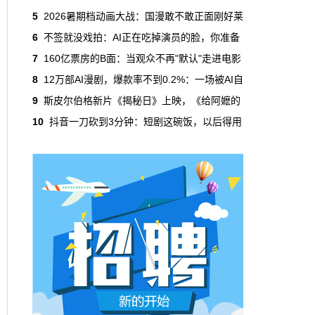
吃掉了整个微短剧市场95%的产量，却几乎没
5
2026暑期档动画大战：国漫敢不敢正面刚好莱
有承担过对等的监管成本。
6
不签就没戏拍：AI正在吃掉演员的脸，你准备
7
160亿票房的B面：当观众不再"默认"走进电影
本网原创
6月29日 10:20:00
8
12万部AI漫剧，爆款率不到0.2%：一场被AI自
年轻人不进电影院了，但电影照样有人
9
斯皮尔伯格新片《揭秘日》上映，《给阿嬷的
看
10
抖音一刀砍到3分钟：短剧这碗饭，以后得用
2019年，24岁以下的观众占全年购票人群的
38%。到2025年，这个数字跌到了15%。五年
时间，年轻人在电影院里的占比缩水了一半还
多。20岁以下更夸张，从8.9%跌到2.9%，几
乎归零…
本网原创
6月29日 10:20:00
AI短剧赢了数量，真人短剧赢了命
2026年一季度，全行业上线微短剧12.8万部，
其中AI短剧12.2万部，占比超过95%。真人短
剧？只剩几千部。你猜这95%的AI短剧，拿走
了多少流量？
本网原创
6月28日 13:03:00