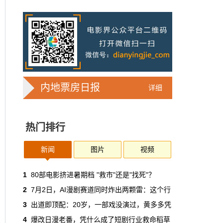
7亿人刷短剧，AI却在把真人演员逼上绝
路
2025年，真人实拍微短剧的上线数量占比约
71%，AI微短剧不到30%。到了2026年第一季
度，这个比例完全倒挂——真人实拍跌到
32%，AI飙升到68%。
本网原创
6月30日 11:35:44
内地票房日报
详细
华策拿《西游记》赌AI那天，半个影视
圈失眠了
热门排行
一个做了几十年传统影视的头部公司，用这种
姿态官宣下场，信号太明确了：AI内容制作不
再是草根创业者的自嗨游戏，正规军来了。
新闻
图片
视频
本网原创
6月30日 11:34:00
1
80部电影挤进暑期档 "救市"还是"找死"？
2
7月2日，AI漫剧赛道同时炸出两颗雷：这个行
7月1日起AI漫剧独立上户：30万以下
3
出道即顶配：20岁，一部戏没演过，黄多多凭
的，平台自己兜着
4
爆改日漫老番，凭什么成了短剧行业救命稻草
过去两年，AI漫剧用一种近乎无政府的方式，