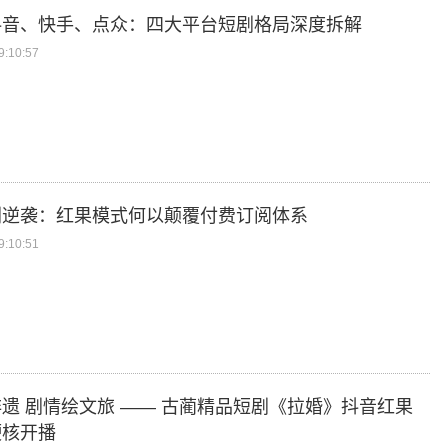
抖音、快手、点众：四大平台短剧格局深度拆解
:10:57
剧逆袭：红果模式何以颠覆付费订阅体系
:10:51
遗 剧情绘文旅 —— 古蔺精品短剧《拉婚》抖音红果
硬核开播