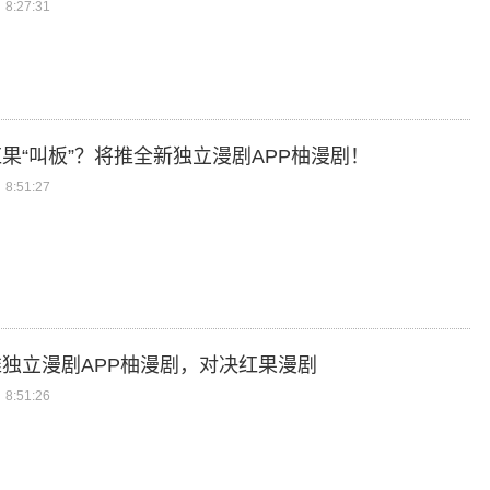
8:27:31
果“叫板”？将推全新独立漫剧APP柚漫剧！
8:51:27
独立漫剧APP柚漫剧，对决红果漫剧
8:51:26