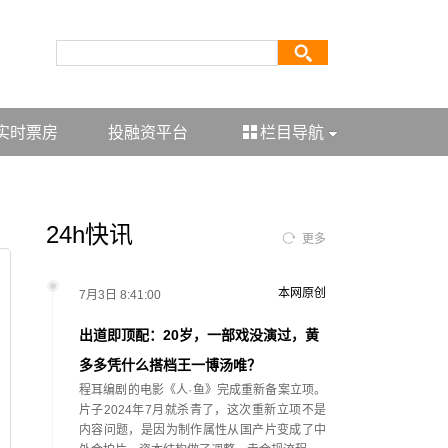
实时票房
投融资平台
栏目导航
24h快讯
更多
本网原创
7月3日 8:41:00
出道即顶配：20岁，一部戏没演过，黄
多多凭什么搭档王一博汤唯？
程耳编剧的电影《人·鱼》完成重新备案立项。
片子2024年7月就杀青了，这次重新立项不是
内容问题，是因为制作属性从国产片变成了中