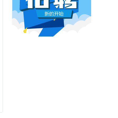
本网原创
6月26日 10:03:00
影视行业冷透了：167个人抢一个活，
顶流演员台上求工作
董子健领奖的时候说："我还是演员董子健，有
合适的角色可以找我，档期很空。"刘昊然在台
上放话"欢迎约戏"。程潇更直接，"求工作"三个
字脱口而出。
本网原创
6月26日 10:03:00
AI漫剧这场梦，该醒了
有人花3000块做出AI短剧，播放量冲到3.5
亿。有人投20万做7部剧，一夜之间全部归
零。有人因为侵权，判了八个月。
本网原创
6月25日 9:14:00
一部已经下线的电影，凭什么让陈道明
袁和平吴京跑一趟兰州