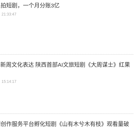
拍短剧，一个月分账3亿
21:33:47
焕新周文化表达 陕西首部AI文旅短剧《大周谋士》红果
15:14:17
剧创作服务平台孵化短剧《山有木兮木有枝》观看量破