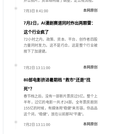
外合拍片，资本结构做了调整，走合规流程。
本网原创
7月3日 8:41:00
7月2日，AI漫剧赛道同时炸出两颗雷：
这个行业疯了
72小时之内，政策、资本、平台、创作者四股
力量同时发力。这不是巧合，这是整个行业被
按下了加速键。
本网原创
7月2日 13:11:00
80部电影挤进暑期档 "救市"还是"找
死"？
春节档之后，没有一部新片票房过5亿。整个上
半年，过亿的电影一共才24部。全年票房跑到
155亿的时候，有媒体用"稳健"来形容。你品品
这个词，"稳健"，放在以前那叫"平庸"。
本网原创
7月2日 13:11:00