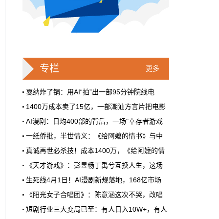
戛纳一句"Fuck AI"，喊出了多少电影人
的遮羞布
2026年6月，法国南部的阳光一如既往地贵，
但今年戛纳最贵的东西，不是红毯上那几百套
高定，而是一句话。
专栏
更多
本网原创
6月28日 9:25:00
戛纳炸了锅：用AI“拍”出一部95分钟院线电
1400万成本卖了15亿，一部潮汕方言片把电影
周星驰跑去拍AI短剧了，电影院还剩什
AI漫剧：日均400部的背后，一场"幸存者游戏
么？
一纸侨批，半世情义：《给阿嬷的情书》与中
5月31号，横店。63岁的周星驰穿着黑色夹克
出现在《食神2026》的开机现场。这部短剧改
真诚再世必杀技！成本1400万，《给阿嬷的情
编自他30年前的经典电影，竖屏拍摄，AI辅助
《天才游戏》：彭昱畅丁禹兮互换人生，这场
制作，成本400万。预计9月上线。
生死线4月1日！AI漫剧新规落地，168亿市场
本网原创
6月28日 9:25:00
《阳光女子合唱团》：陈意涵这次不哭，改唱
红果砸两个亿救真人短剧，图什么？
短剧行业三大变局已至：有人日入10W+，有人
首届卡塔尔“中国电影节”在多哈Katara文化
短剧从业者在评论区集体破防。有人说"今年开