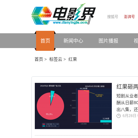
搜狐号
澎湃号
首页
新闻中心
图片播报
首页
标签云
红果
>
>
红果砸
短剧从业者
酬从日薪8
出八集，还
6月28日 9