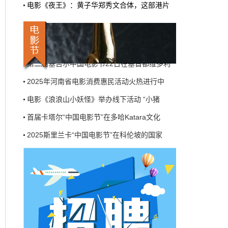
电影《夜王》：黄子华郑秀文合体，这部港片
机率比去年腰斩"，有人说"演员片酬从日薪800
2025斯里兰卡“中国电影节”在科伦坡的国家
掉到300都没人接"。最诛心的一条是："我们拍
三天的东西，AI一天出八集，还比你好看…
第八届浙江国际青年电影周创投与你相约杭州
本网原创
6月27日 10:01:00
莫斯科国际电影周启幕——21国代表齐聚一堂
第二届塞舌尔中国电影节22日在塞首都维多利
9万块银幕，全年只卖400亿：电影院的
钱去哪了？
2025年河南省电影消费惠民活动火热进行中
近80部中外影片，革命历史、喜剧、科幻、动
电影《浪浪山小妖怪》举办线下活动 “小猪
画，类型挺全。刘烨的《四渡》、皮克斯的
《玩具总动员5》、谢苗的《火遮眼》，该有的
首届卡塔尔“中国电影节”在多哈Katara文化
牌都亮出来了。
2025斯里兰卡“中国电影节”在科伦坡的国家
本网原创
6月27日 10:01:00
第八届浙江国际青年电影周创投与你相约杭州
7万部AI短剧一夜下架，广电总局这次是
莫斯科国际电影周启幕——21国代表齐聚一堂
动真格的
第二届塞舌尔中国电影节22日在塞首都维多利
6月24日，广电总局官网挂出了一份文件。没
有发布会，没有吹风会。就这么安安静静地，
2025年河南省电影消费惠民活动火热进行中
把《微短剧发展管理办法（征求意见稿）》摆
到了所有人面前。
电影《浪浪山小妖怪》举办线下活动 “小猪