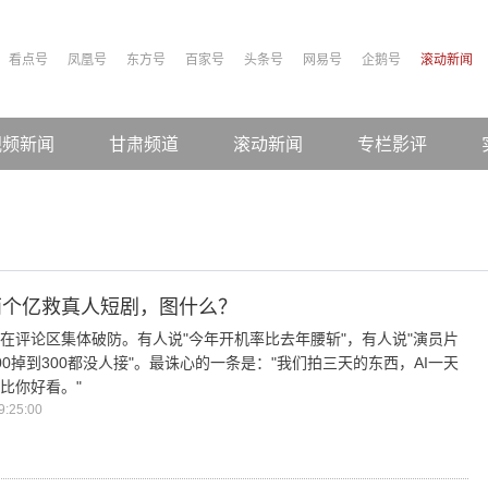
看点号
凤凰号
东方号
百家号
头条号
网易号
企鹅号
滚动新闻
视频新闻
甘肃频道
滚动新闻
专栏影评
两个亿救真人短剧，图什么？
在评论区集体破防。有人说"今年开机率比去年腰斩"，有人说"演员片
00掉到300都没人接"。最诛心的一条是："我们拍三天的东西，AI一天
比你好看。"
:25:00