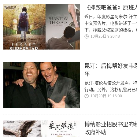
《摔跤吧爸爸》原班
近日，印度影星阿米尔·汗主演的
中文预告片。电影讲述了一
下，挣脱父权家庭的桎梏，
10月25日 9:20:48
昆汀：后悔帮好友韦
年
昆汀·塔伦蒂诺公开发声，
行动。另外，洛杉矶警局已
10月20日 19:16:00
博纳影业招股书里的
政府补助