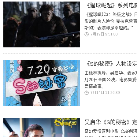
《猩球崛起》系列电
《猩球崛起3：终极之战》
影的制片人迪伦·克拉克曾
斯的）表演却是卓越的。”
7月19日 9:51:00
《S的秘密》人物设定
由徐林执导，吴启华、麦家
月20日全国公映，电影集
爱情故事。
7月14日 11:26:39
吴启华《S的秘密》定
奇幻爱情喜剧电影《S的秘