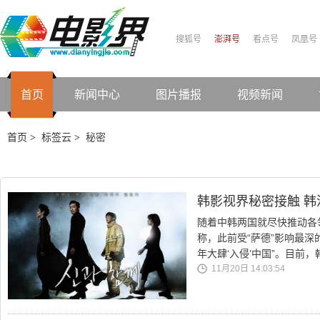
搜狐号
澎湃号
看点号
凤凰号
首页
新闻中心
图片播报
视频新闻
首页
标签云
秘密
>
>
韩影视界秘密接触 韩
随着中韩两国就尽快推动各
称，此前受“萨德”影响最
年大肆‘入侵’中国”。目前
11月20日 14:03:54