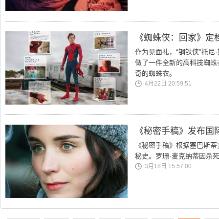
《蜘蛛侠：回家》定档
作为见面礼，“钢铁侠”托尼·斯塔克
做了一件全新的高科技蜘蛛
奇的蜘蛛衣。
4月22日 20:59:51
《秘密手稿》发布国际
《秘密手稿》根据塞巴斯蒂
秘史。罗珊·麦克纳蒂因杀
3月18日 15:57:00