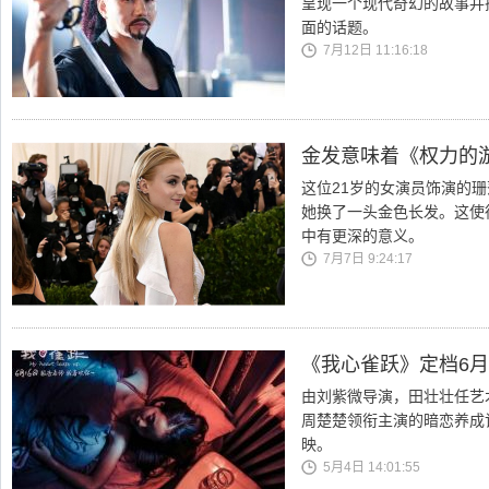
呈现一个现代奇幻的故事并
面的话题。
7月12日 11:16:18
金发意味着《权力的
这位21岁的女演员饰演的
她换了一头金色长发。这使
中有更深的意义。
7月7日 9:24:17
《我心雀跃》定档6月
由刘紫微导演，田壮壮任艺
周楚楚领衔主演的暗恋养成
映。
5月4日 14:01:55