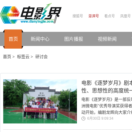
搜狐号
澎湃号
看点号
凤凰号
首页
新闻中心
图片播报
视频新闻
首页
标签云
研讨会
>
>
电影《逐梦岁月》剧
性、思想性的高度统
电影《逐梦岁月》是一部反映
洲微电影”优秀导演奖获得
动开始，编剧龙辉向大家介
6月30日 9:09:34