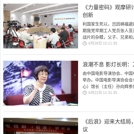
《力量密码》观摩研
创新
利国家生死以，岂因祸福避
期我党早期工人党员张人亚
战片的杂糅，父子、兄弟和
6月28日 15:11:35
浪潮不息 影灯长明
由中国电影导演协会、中国
举办。中国电影导演协会会
心）馆长（主任）孙向辉参
6月22日 11:31:35
《后浪》迎来大结局
议