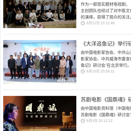
作为一部现实题材电视剧，
主创团队也经过了对中医文
的演绎，获得了观众的关注
6月12日 15:12:48
《大洋追鱼记》举行
由中国电影家协会、中共山
影家协会、中共威海市委宣
鱼记》研讨会”在北京举行
6月10日 20:59:31
苏剧电影《国鼎魂》
由中国电影资料馆（中国电
苏剧电影《国鼎魂》研讨会
6月3日 20:12:22