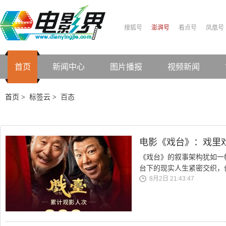
搜狐号
澎湃号
看点号
凤凰号
首页
新闻中心
图片播报
视频新闻
首页
标签云
百态
>
>
电影《戏台》：戏里
《戏台》的叙事架构犹如一
台下的现实人生紧密交织，
8月2日 21:43:47