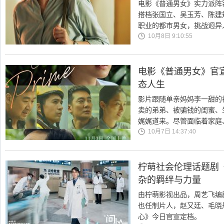
电影《普通男女》实力派阵
搭档张国立、吴玉芳、陈建
职业的都市男女，挑战迥异
10月8日 9:10:55
电影《普通男女》官宣
态人生
影片跟随单亲妈妈李一甜的
卖的弟弟、被骗钱的闺蜜、
娓娓道来。尽管面临着家庭
10月7日 14:37:40
柠萌社会伦理话题剧《
杂的羁绊与力量
由柠萌影视出品，周艺飞编
也任制片人，赵又廷、毛晓
心》今日官宣定档。