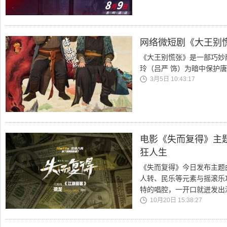
网络微短剧《大王别
《大王别慌张》是一部巧妙
玲（吕严 饰）为暗中保护
3月5日 10:43:17
电影《失而复得》主
狂人生
《失而复得》今日发布主题
人转、民乐等元素与摇滚乐
特的唱腔，一开口就迸发出
10月20日 15:38:27