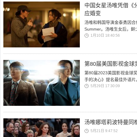
中国女星汤唯凭借《
应婚变
汤唯和韩国导演金泰勇因合
Summer。汤唯生女后，
1月10日 18:40:56
第80届美国影视金球
第80届2023美国影视金
手的决心》提名最佳外语片
5月29日 17:30:09
汤唯娜塔莉波特曼同
5月21日 9:47:52