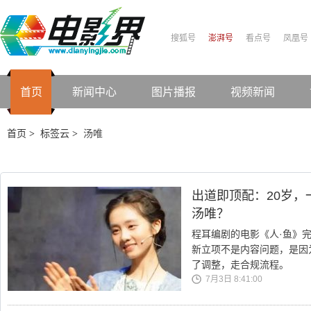
搜狐号
澎湃号
看点号
凤凰号
首页
新闻中心
图片播报
视频新闻
首页
标签云
汤唯
>
>
出道即顶配：20岁
汤唯？
程耳编剧的电影《人·鱼》完
新立项不是内容问题，是因
了调整，走合规流程。
7月3日 8:41:00