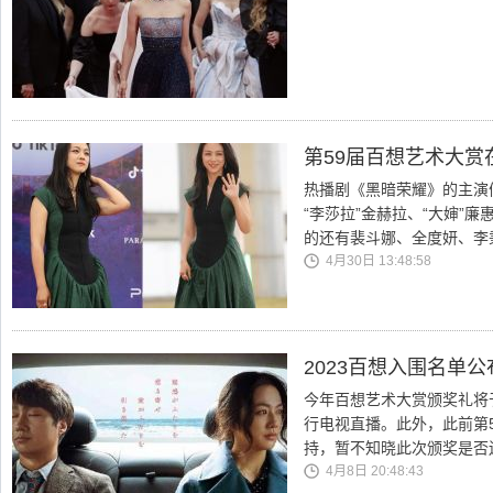
第59届百想艺术大赏
热播剧《黑暗荣耀》的主演
“李莎拉”金赫拉、“大婶”廉
的还有裴斗娜、全度妍、李
4月30日 13:48:58
2023百想入围名单
今年百想艺术大赏颁奖礼将于4
行电视直播。此外，此前第
持，暂不知晓此次颁奖是否
4月8日 20:48:43