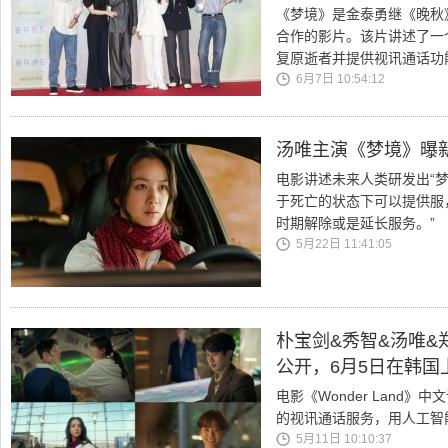
《梦境》是金泰勇继《晚秋
合作的影片。该片讲述了一个名
复原逝者并提供视讯通话功
6月7日 10:54:12
汤唯主演《梦境》曝
电影讲述未来人类研发出“
于死亡的状态下可以提供服
时期解除或是延长服务。”
5月22日 11:41:05
朴宝剑&秀智&汤唯&郑
公开，6月5日在韩国
电影《Wonder Land》
的视讯通话服务，用人工智
5月11日 10:10:37