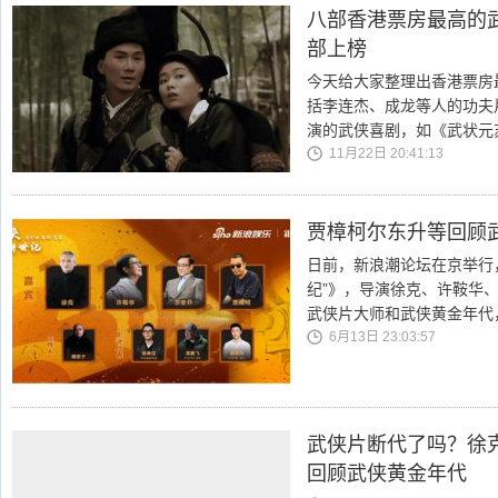
八部香港票房最高的
部上榜
今天给大家整理出香港票房
括李连杰、成龙等人的功夫
演的武侠喜剧，如《武状元
11月22日 20:41:13
贾樟柯尔东升等回顾
日前，新浪潮论坛在京举行
纪”》，导演徐克、许鞍华
武侠片大师和武侠黄金年代
6月13日 23:03:57
武侠片断代了吗？徐
回顾武侠黄金年代