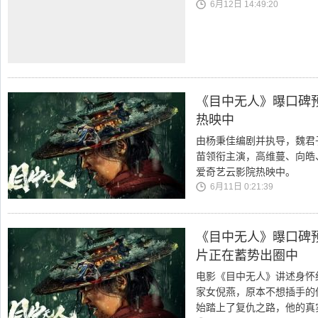
6月12日 14:49:20
《目中无人》曝口碑
热映中
由杨秉佳编剧并执导，魏君
苗领衔主演，高维蔓、向皓
爱奇艺云影院热映中。
6月11日 0:21:39
《目中无人》曝口碑
片正在蓄势出圈中
电影《目中无人》讲述身怀
家女倪燕，原本不想插手的
始踏上了复仇之路，他的真