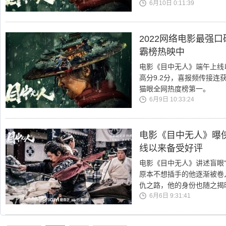
6月10日 0:11:39
2022网络电影最强
霸榜热映中
电影《目中无人》端午上线
高分9.2分，喜报频传接
猫眼全网热度榜第一。
6月9日 10:33:24
电影《目中无人》曝
线以来备受好评
电影《目中无人》讲述盲眼
原本不想插手的他逐渐被卷
仇之路，他的身份也随之揭
6月6日 9:31:41