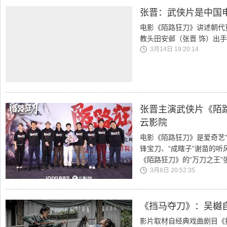
张晋：武侠片是中国
电影《陌路狂刀》讲述朝代
教头田安邺（张晋 饰）出
3月14日 19:20:14
张晋主演武侠片《陌
云影院
电影《陌路狂刀》是爱奇艺“
锋宝刀、“成瞎子”谢苗的听
《陌路狂刀》的“万刀之王”
3月8日 20:52:35
《挡马夺刀》：吴樾
影片取材自经典戏曲剧目《