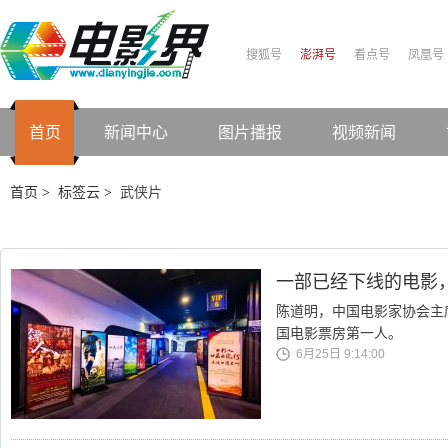
搜狐号
澎湃号
看点号
凤凰号
首页
新闻中心
图片播报
视频新闻
首页
标签云
武侠片
>
>
一部已经下线的电影
陈道明，中国电影家协会主席
国电影票房第一人。
6月25日 9:14:00