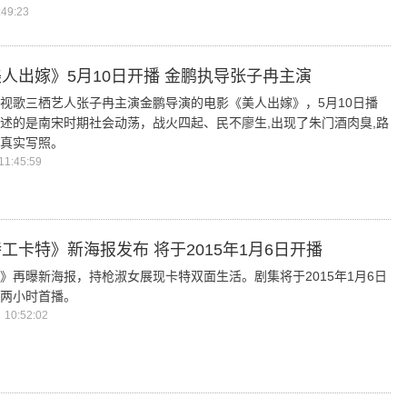
49:23
人出嫁》5月10日开播 金鹏执导张子冉主演
视歌三栖艺人张子冉主演金鹏导演的电影《美人出嫁》，5月10日播
述的是南宋时期社会动荡，战火四起、民不廖生,出现了朱门酒肉臭,路
真实写照。
1:45:59
工卡特》新海报发布 将于2015年1月6日开播
》再曝新海报，持枪淑女展现卡特双面生活。剧集将于2015年1月6日
行两小时首播。
10:52:02