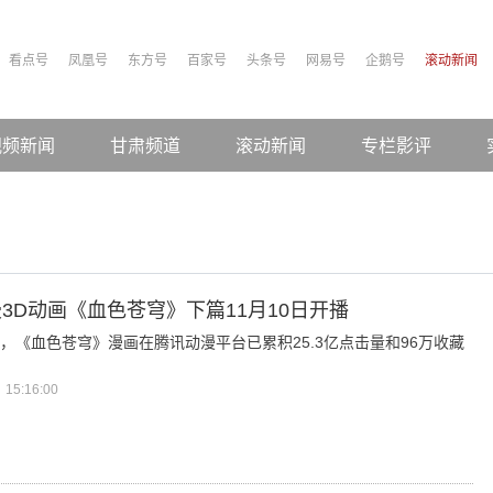
看点号
凤凰号
东方号
百家号
头条号
网易号
企鹅号
滚动新闻
视频新闻
甘肃频道
滚动新闻
专栏影评
3D动画《血色苍穹》下篇11月10日开播
，《血色苍穹》漫画在腾讯动漫平台已累积25.3亿点击量和96万收藏
15:16:00