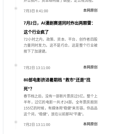
外合拍片，资本结构做了调整，走合规流程。
本网原创
7月3日 8:41:00
7月2日，AI漫剧赛道同时炸出两颗雷：
这个行业疯了
72小时之内，政策、资本、平台、创作者四股
力量同时发力。这不是巧合，这是整个行业被
按下了加速键。
本网原创
7月2日 13:11:00
80部电影挤进暑期档 "救市"还是"找
死"？
春节档之后，没有一部新片票房过5亿。整个上
半年，过亿的电影一共才24部。全年票房跑到
155亿的时候，有媒体用"稳健"来形容。你品品
这个词，"稳健"，放在以前那叫"平庸"。
本网原创
7月2日 13:11:00