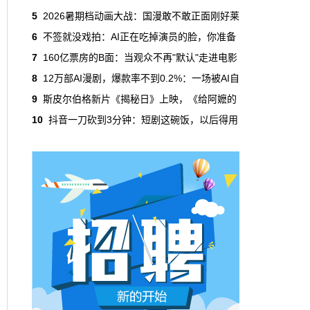
吃掉了整个微短剧市场95%的产量，却几乎没
5
2026暑期档动画大战：国漫敢不敢正面刚好莱
有承担过对等的监管成本。
6
不签就没戏拍：AI正在吃掉演员的脸，你准备
7
160亿票房的B面：当观众不再"默认"走进电影
本网原创
6月29日 10:20:00
8
12万部AI漫剧，爆款率不到0.2%：一场被AI自
年轻人不进电影院了，但电影照样有人
9
斯皮尔伯格新片《揭秘日》上映，《给阿嬷的
看
10
抖音一刀砍到3分钟：短剧这碗饭，以后得用
2019年，24岁以下的观众占全年购票人群的
38%。到2025年，这个数字跌到了15%。五年
时间，年轻人在电影院里的占比缩水了一半还
多。20岁以下更夸张，从8.9%跌到2.9%，几
乎归零…
本网原创
6月29日 10:20:00
AI短剧赢了数量，真人短剧赢了命
2026年一季度，全行业上线微短剧12.8万部，
其中AI短剧12.2万部，占比超过95%。真人短
剧？只剩几千部。你猜这95%的AI短剧，拿走
了多少流量？
本网原创
6月28日 13:03:00