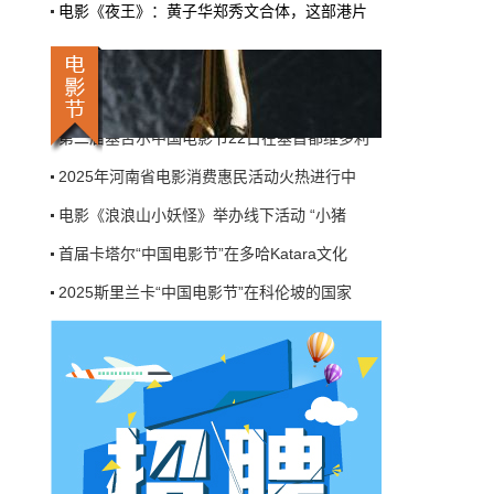
电影《夜王》：黄子华郑秀文合体，这部港片
机率比去年腰斩"，有人说"演员片酬从日薪800
2025斯里兰卡“中国电影节”在科伦坡的国家
掉到300都没人接"。最诛心的一条是："我们拍
三天的东西，AI一天出八集，还比你好看…
第八届浙江国际青年电影周创投与你相约杭州
本网原创
6月27日 10:01:00
莫斯科国际电影周启幕——21国代表齐聚一堂
第二届塞舌尔中国电影节22日在塞首都维多利
9万块银幕，全年只卖400亿：电影院的
钱去哪了？
2025年河南省电影消费惠民活动火热进行中
近80部中外影片，革命历史、喜剧、科幻、动
电影《浪浪山小妖怪》举办线下活动 “小猪
画，类型挺全。刘烨的《四渡》、皮克斯的
《玩具总动员5》、谢苗的《火遮眼》，该有的
首届卡塔尔“中国电影节”在多哈Katara文化
牌都亮出来了。
2025斯里兰卡“中国电影节”在科伦坡的国家
本网原创
6月27日 10:01:00
第八届浙江国际青年电影周创投与你相约杭州
7万部AI短剧一夜下架，广电总局这次是
莫斯科国际电影周启幕——21国代表齐聚一堂
动真格的
第二届塞舌尔中国电影节22日在塞首都维多利
6月24日，广电总局官网挂出了一份文件。没
有发布会，没有吹风会。就这么安安静静地，
2025年河南省电影消费惠民活动火热进行中
把《微短剧发展管理办法（征求意见稿）》摆
到了所有人面前。
电影《浪浪山小妖怪》举办线下活动 “小猪