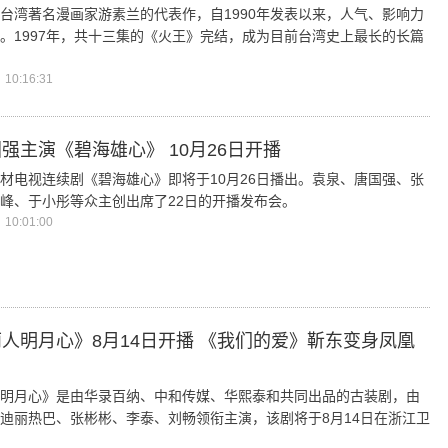
台湾著名漫画家游素兰的代表作，自1990年发表以来，人气、影响力
。1997年，共十三集的《火王》完结，成为目前台湾史上最长的长篇
10:16:31
强主演《碧海雄心》 10月26日开播
材电视连续剧《碧海雄心》即将于10月26日播出。袁泉、唐国强、张
峰、于小彤等众主创出席了22日的开播发布会。
10:01:00
人明月心》8月14日开播 《我们的爱》靳东变身凤凰
明月心》是由华录百纳、中和传媒、华熙泰和共同出品的古装剧，由
迪丽热巴、张彬彬、李泰、刘畅领衔主演，该剧将于8月14日在浙江卫