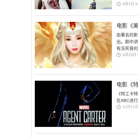
8月3日 9:
电影《美
由著名的影
出。剧中讲
有冻死骨的
4月28日 1
电影《特
《特工卡特
在ABC进
12月11日 