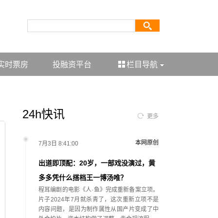
实时票房
投融资平台
栏目导航
24h快讯
更多
本网原创
7月3日 8:41:00
出道即顶配：20岁，一部戏没演过，黄
多多凭什么搭档王一博汤唯？
程耳编剧的电影《人·鱼》完成重新备案立项。
片子2024年7月就杀青了，这次重新立项不是
内容问题，是因为制作属性从国产片变成了中