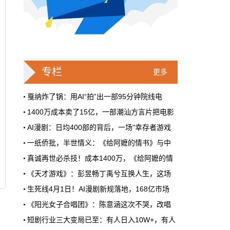
戛纳一句"Fuck AI"，喊出了多少电影人
的遮羞布
2026年6月，法国南部的阳光一如既往地贵，
但今年戛纳最贵的东西，不是红毯上那几百套
高定，而是一句话。
专栏
更多
本网原创
6月28日 9:25:00
戛纳炸了锅：用AI“拍”出一部95分钟院线电
1400万成本卖了15亿，一部潮汕方言片把电影
周星驰跑去拍AI短剧了，电影院还剩什
AI漫剧：日均400部的背后，一场"幸存者游戏
么？
一纸侨批，半世情义：《给阿嬷的情书》与中
5月31号，横店。63岁的周星驰穿着黑色夹克
出现在《食神2026》的开机现场。这部短剧改
真诚再世必杀技！成本1400万，《给阿嬷的情
编自他30年前的经典电影，竖屏拍摄，AI辅助
《天才游戏》：彭昱畅丁禹兮互换人生，这场
制作，成本400万。预计9月上线。
生死线4月1日！AI漫剧新规落地，168亿市场
本网原创
6月28日 9:25:00
《阳光女子合唱团》：陈意涵这次不哭，改唱
红果砸两个亿救真人短剧，图什么？
短剧行业三大变局已至：有人日入10W+，有人
首届卡塔尔“中国电影节”在多哈Katara文化
短剧从业者在评论区集体破防。有人说"今年开