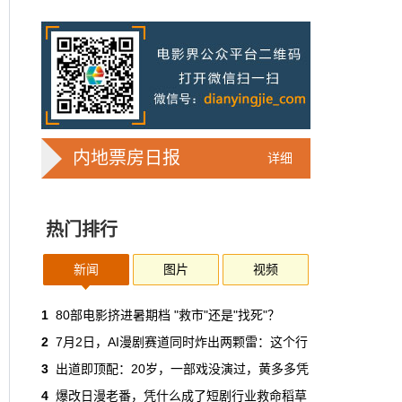
7亿人刷短剧，AI却在把真人演员逼上绝
路
2025年，真人实拍微短剧的上线数量占比约
71%，AI微短剧不到30%。到了2026年第一季
度，这个比例完全倒挂——真人实拍跌到
32%，AI飙升到68%。
本网原创
6月30日 11:35:44
内地票房日报
详细
华策拿《西游记》赌AI那天，半个影视
圈失眠了
热门排行
一个做了几十年传统影视的头部公司，用这种
姿态官宣下场，信号太明确了：AI内容制作不
再是草根创业者的自嗨游戏，正规军来了。
新闻
图片
视频
本网原创
6月30日 11:34:00
1
80部电影挤进暑期档 "救市"还是"找死"？
2
7月2日，AI漫剧赛道同时炸出两颗雷：这个行
7月1日起AI漫剧独立上户：30万以下
3
出道即顶配：20岁，一部戏没演过，黄多多凭
的，平台自己兜着
4
爆改日漫老番，凭什么成了短剧行业救命稻草
过去两年，AI漫剧用一种近乎无政府的方式，