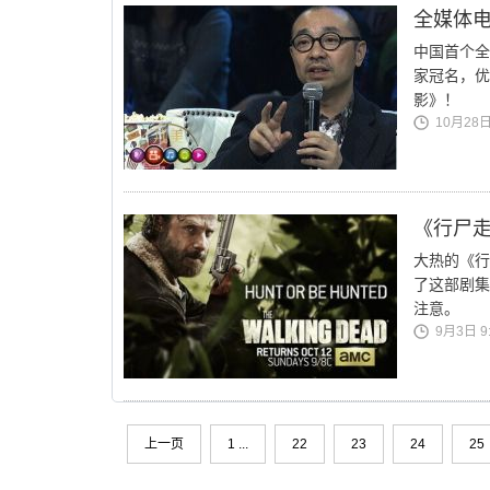
全媒体电
中国首个全
家冠名，优
影》！
10月28日 
《行尸走
大热的《行
了这部剧集的
注意。
9月3日 9:
上一页
1 ...
22
23
24
25