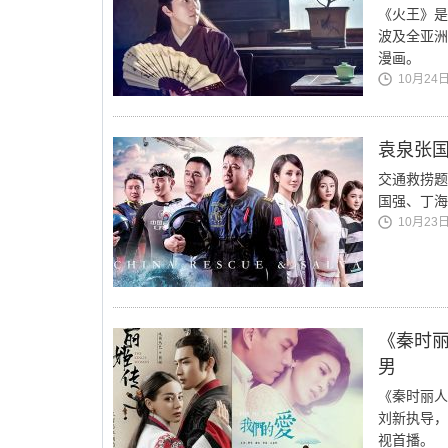
《火王》是
波及全亚洲
漫画。
10月24日 
袁泉张国
交通救捞题
国强、丁海
10月23日 
《秦时丽
男
《秦时丽人
刘新执导，
视首播。