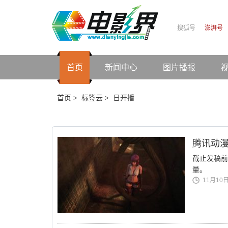
搜狐号
澎湃号
首页
新闻中心
图片播报
首页
标签云
日开播
>
>
腾讯动漫
截止发稿前
量。
11月10日 