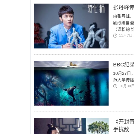
张丹峰谭
由张丹峰、
剧改编自漫
（谭松韵 
11月7日 1
BBC纪
10月27日
范大学传播
10月30日 
《开封奇
手抗敌