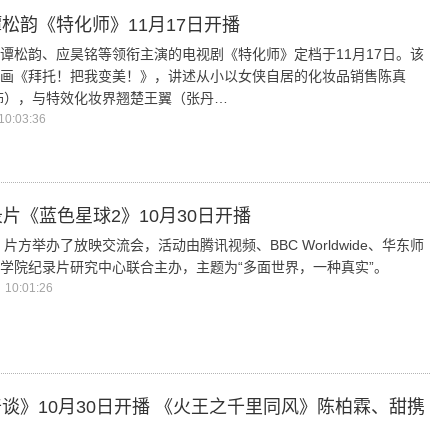
松韵《特化师》11月17日开播
谭松韵、应昊铭等领衔主演的电视剧《特化师》定档于11月17日。该
画《拜托！把我变美！》，讲述从小以女侠自居的化妆品销售陈真
饰），与特效化妆界翘楚王翼（张丹…
0:03:36
录片《蓝色星球2》10月30日开播
，片方举办了放映交流会，活动由腾讯视频、BBC Worldwide、华东师
学院纪录片研究中心联合主办，主题为“多面世界，一种真实”。
10:01:26
谈》10月30日开播 《火王之千里同风》陈柏霖、甜携