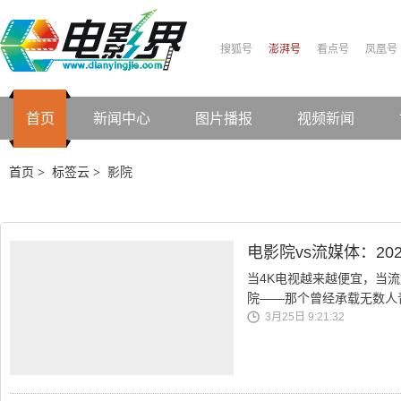
搜狐号
澎湃号
看点号
凤凰号
首页
新闻中心
图片播报
视频新闻
首页
标签云
影院
>
>
电影院vs流媒体：2
当4K电视越来越便宜，当
院——那个曾经承载无数人
3月25日 9:21:32