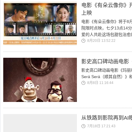
电影《有朵云像你》开
上映
电影《有朵云像你》将于8月2
院限时点映，七夕13点14
爱的人共赴这场包甜包治愈
8月20日 13:52:22
影史高口碑动画电影
影史高口碑动画电影《玛丽
Será Será（顺其自然
8月8日 11:16:44
从铁路到影院再到AI
7月18日 17:21:43