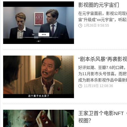
影视圈的元宇宙们
在元宇宙面前，影视公司现
宙”升级成“xx元宇宙”，
1月26日 9:58:55
“剧本杀风暴”再袭影
好评如潮、豆瓣7.6的口碑
为11月影市头号惊喜。而把
成为剧本杀影视作品中最新
11月19日 12:08:36
王家卫首个电影NFT《
视圈？