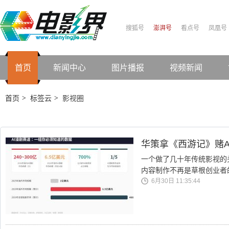
搜狐号
澎湃号
看点号
凤凰号
首页
新闻中心
图片播报
视频新闻
首页
标签云
影视圈
>
>
华策拿《西游记》赌A
一个做了几十年传统影视的
内容制作不再是草根创业者
6月30日 11:35:44