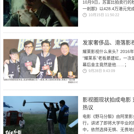
10月9日，苏富比拍卖行的
一剎那》以428.4万港元
10月15日 11:50:22
发家奢侈品、滑落影
耀莱影视什么来头？2016
“耀莱系”老板綦建虹，一
幕后金主竟然是他……；
9月28日 9:43:09
影视圈现状拍成电影
热议
电影《野马分鬃》由阿里影
行，讲述了即将大学毕业的
中，依然选择无惧、无畏地