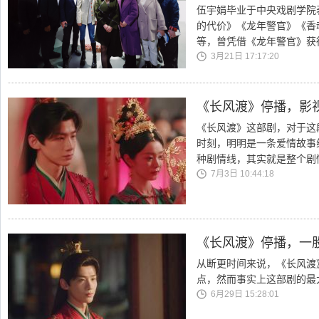
伍宇娟毕业于中央戏剧学院
的代价》《龙年警官》《香
等，曾凭借《龙年警官》获
3月21日 17:17:20
《长风渡》停播，影
《长风渡》这部剧，对于这
时刻，明明是一条爱情故事
种剧情线，其实就是整个剧
7月3日 10:44:18
《长风渡》停播，一股
从断更时间来说，《长风渡
点，然而事实上这部剧的最
6月29日 15:28:01