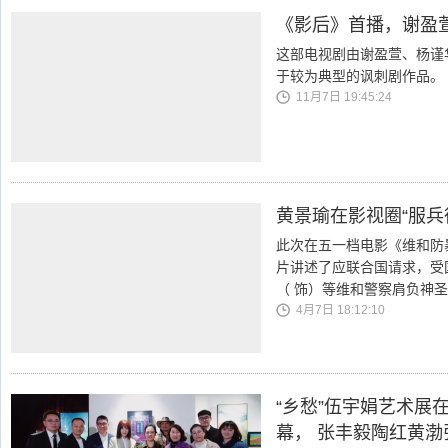
《影后》首播，谢盈
这部电视剧由谢盈萱、杨谨
于较为典型的讽刺剧作品。
11月7日 19:45:24
黄景瑜在影视圈“服兵
此次在五一档电影《维和防
片讲述了应联合国请求，受
（ 饰）等维和警察肩负神
4月7日 18:12:10
“乡愁”伍宇娟艺术展
幕， 张丰毅陶红黄