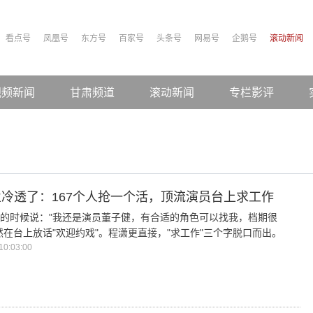
看点号
凤凰号
东方号
百家号
头条号
网易号
企鹅号
滚动新闻
视频新闻
甘肃频道
滚动新闻
专栏影评
冷透了：167个人抢一个活，顶流演员台上求工作
的时候说："我还是演员董子健，有合适的角色可以找我，档期很
然在台上放话"欢迎约戏"。程潇更直接，"求工作"三个字脱口而出。
0:03:00