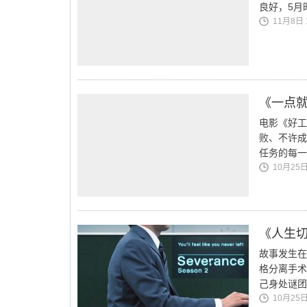
良好，5月
11月8日 1
《一点
电影《好工
败、不许成
任务的每一
10月25日 
《人生
故事发生在
格分离手术
己身处谜团
10月25日 