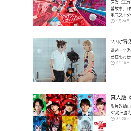
原漫《工作
馨故事。作
地气又十分
9月20日 1
“小K”
讲述一个游
已在七月份
9月10日 1
真人版《
影片改编自
37兆细胞
8月20日 1