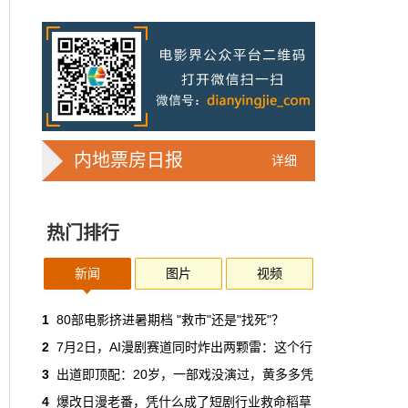
7亿人刷短剧，AI却在把真人演员逼上绝
路
2025年，真人实拍微短剧的上线数量占比约
71%，AI微短剧不到30%。到了2026年第一季
度，这个比例完全倒挂——真人实拍跌到
32%，AI飙升到68%。
本网原创
6月30日 11:35:44
内地票房日报
详细
华策拿《西游记》赌AI那天，半个影视
圈失眠了
热门排行
一个做了几十年传统影视的头部公司，用这种
姿态官宣下场，信号太明确了：AI内容制作不
再是草根创业者的自嗨游戏，正规军来了。
新闻
图片
视频
本网原创
6月30日 11:34:00
1
80部电影挤进暑期档 "救市"还是"找死"？
2
7月2日，AI漫剧赛道同时炸出两颗雷：这个行
7月1日起AI漫剧独立上户：30万以下
3
出道即顶配：20岁，一部戏没演过，黄多多凭
的，平台自己兜着
4
爆改日漫老番，凭什么成了短剧行业救命稻草
过去两年，AI漫剧用一种近乎无政府的方式，