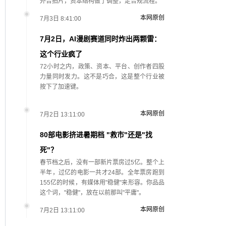
外合拍片，资本结构做了调整，走合规流程。
本网原创
7月3日 8:41:00
7月2日，AI漫剧赛道同时炸出两颗雷：
这个行业疯了
72小时之内，政策、资本、平台、创作者四股
力量同时发力。这不是巧合，这是整个行业被
按下了加速键。
本网原创
7月2日 13:11:00
80部电影挤进暑期档 "救市"还是"找
死"？
春节档之后，没有一部新片票房过5亿。整个上
半年，过亿的电影一共才24部。全年票房跑到
155亿的时候，有媒体用"稳健"来形容。你品品
这个词，"稳健"，放在以前那叫"平庸"。
本网原创
7月2日 13:11:00