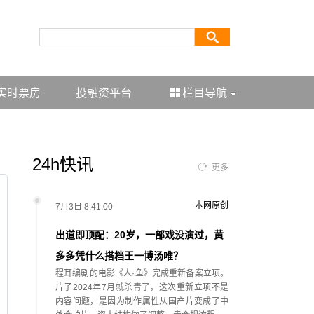
实时票房
投融资平台
栏目导航
24h快讯
更多
本网原创
7月3日 8:41:00
出道即顶配：20岁，一部戏没演过，黄
多多凭什么搭档王一博汤唯？
程耳编剧的电影《人·鱼》完成重新备案立项。
片子2024年7月就杀青了，这次重新立项不是
内容问题，是因为制作属性从国产片变成了中