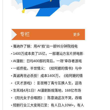
戛纳一句"Fuck AI"，喊出了多少电影人
的遮羞布
2026年6月，法国南部的阳光一如既往地贵，
但今年戛纳最贵的东西，不是红毯上那几百套
高定，而是一句话。
专栏
更多
本网原创
6月28日 9:25:00
戛纳炸了锅：用AI“拍”出一部95分钟院线电
1400万成本卖了15亿，一部潮汕方言片把电影
周星驰跑去拍AI短剧了，电影院还剩什
AI漫剧：日均400部的背后，一场"幸存者游戏
么？
一纸侨批，半世情义：《给阿嬷的情书》与中
5月31号，横店。63岁的周星驰穿着黑色夹克
出现在《食神2026》的开机现场。这部短剧改
真诚再世必杀技！成本1400万，《给阿嬷的情
编自他30年前的经典电影，竖屏拍摄，AI辅助
《天才游戏》：彭昱畅丁禹兮互换人生，这场
制作，成本400万。预计9月上线。
生死线4月1日！AI漫剧新规落地，168亿市场
本网原创
6月28日 9:25:00
《阳光女子合唱团》：陈意涵这次不哭，改唱
红果砸两个亿救真人短剧，图什么？
短剧行业三大变局已至：有人日入10W+，有人
首届卡塔尔“中国电影节”在多哈Katara文化
短剧从业者在评论区集体破防。有人说"今年开