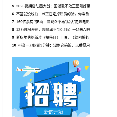
吃掉了整个微短剧市场95%的产量，却几乎没
5
2026暑期档动画大战：国漫敢不敢正面刚好莱
有承担过对等的监管成本。
6
不签就没戏拍：AI正在吃掉演员的脸，你准备
7
160亿票房的B面：当观众不再"默认"走进电影
本网原创
6月29日 10:20:00
8
12万部AI漫剧，爆款率不到0.2%：一场被AI自
年轻人不进电影院了，但电影照样有人
9
斯皮尔伯格新片《揭秘日》上映，《给阿嬷的
看
10
抖音一刀砍到3分钟：短剧这碗饭，以后得用
2019年，24岁以下的观众占全年购票人群的
38%。到2025年，这个数字跌到了15%。五年
时间，年轻人在电影院里的占比缩水了一半还
多。20岁以下更夸张，从8.9%跌到2.9%，几
乎归零…
本网原创
6月29日 10:20:00
AI短剧赢了数量，真人短剧赢了命
2026年一季度，全行业上线微短剧12.8万部，
其中AI短剧12.2万部，占比超过95%。真人短
剧？只剩几千部。你猜这95%的AI短剧，拿走
了多少流量？
本网原创
6月28日 13:03:00