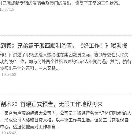
时已完成新专辑的演唱会及澳门的演出，恢复了正常的工作状态。
5:37:15
就到家》兄弟篇于湘西顺利杀青，《好工作！》曝海报
作！》讲述了职场边缘人魏必胜在集团裁员之际，被领导委任只许失
功的“好”工作，却与另外两个性格迥异的年轻人不期而遇，然而，执行
步都出乎他的意料，三人又将…
19:54:52
切割术2》首曝正式预告，无限工作地狱再来
一家名为卢蒙的超级大公司内，公司员工将进行名为“记忆切割术”的人
，形成公司人格和日常人格，以平衡工作与生活。但员工马克发现自
中心，这迫使他面对工作和自…
19:45:42