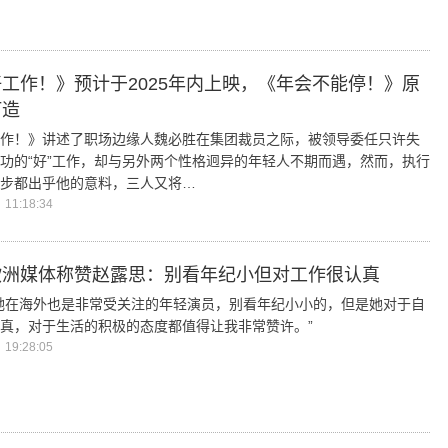
工作！》预计于2025年内上映，《年会不能停！》原
打造
作！》讲述了职场边缘人魏必胜在集团裁员之际，被领导委任只许失
功的“好”工作，却与另外两个性格迥异的年轻人不期而遇，然而，执行
步都出乎他的意料，三人又将…
11:18:34
欧洲媒体称赞赵露思：别看年纪小但对工作很认真
她在海外也是非常受关注的年轻演员，别看年纪小小的，但是她对于自
真，对于生活的积极的态度都值得让我非常赞许。”
19:28:05