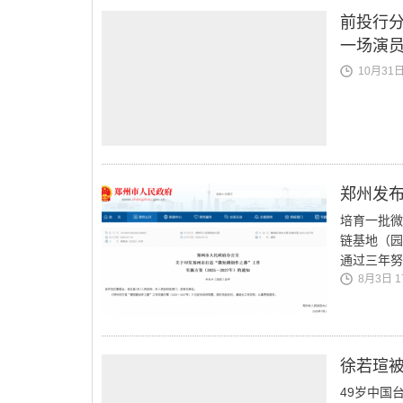
前投行分
一场演
10月31日 
郑州发布
培育一批微
链基地（园
通过三年努
8月3日 17
徐若瑄
49岁中国