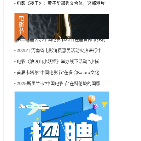
电影《夜王》：黄子华郑秀文合体，这部港片
机率比去年腰斩"，有人说"演员片酬从日薪800
2025斯里兰卡“中国电影节”在科伦坡的国家
掉到300都没人接"。最诛心的一条是："我们拍
三天的东西，AI一天出八集，还比你好看…
第八届浙江国际青年电影周创投与你相约杭州
本网原创
6月27日 10:01:00
莫斯科国际电影周启幕——21国代表齐聚一堂
第二届塞舌尔中国电影节22日在塞首都维多利
9万块银幕，全年只卖400亿：电影院的
钱去哪了？
2025年河南省电影消费惠民活动火热进行中
近80部中外影片，革命历史、喜剧、科幻、动
电影《浪浪山小妖怪》举办线下活动 “小猪
画，类型挺全。刘烨的《四渡》、皮克斯的
《玩具总动员5》、谢苗的《火遮眼》，该有的
首届卡塔尔“中国电影节”在多哈Katara文化
牌都亮出来了。
2025斯里兰卡“中国电影节”在科伦坡的国家
本网原创
6月27日 10:01:00
第八届浙江国际青年电影周创投与你相约杭州
7万部AI短剧一夜下架，广电总局这次是
莫斯科国际电影周启幕——21国代表齐聚一堂
动真格的
第二届塞舌尔中国电影节22日在塞首都维多利
6月24日，广电总局官网挂出了一份文件。没
有发布会，没有吹风会。就这么安安静静地，
2025年河南省电影消费惠民活动火热进行中
把《微短剧发展管理办法（征求意见稿）》摆
到了所有人面前。
电影《浪浪山小妖怪》举办线下活动 “小猪