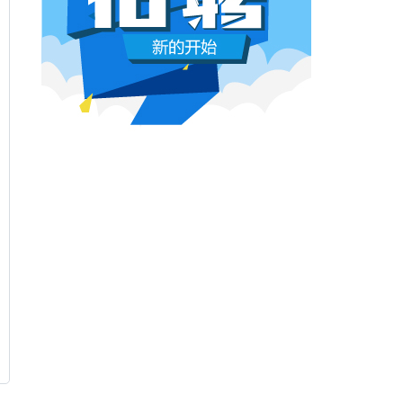
本网原创
6月26日 10:03:00
影视行业冷透了：167个人抢一个活，
顶流演员台上求工作
董子健领奖的时候说："我还是演员董子健，有
合适的角色可以找我，档期很空。"刘昊然在台
上放话"欢迎约戏"。程潇更直接，"求工作"三个
字脱口而出。
本网原创
6月26日 10:03:00
AI漫剧这场梦，该醒了
有人花3000块做出AI短剧，播放量冲到3.5
亿。有人投20万做7部剧，一夜之间全部归
零。有人因为侵权，判了八个月。
本网原创
6月25日 9:14:00
一部已经下线的电影，凭什么让陈道明
袁和平吴京跑一趟兰州