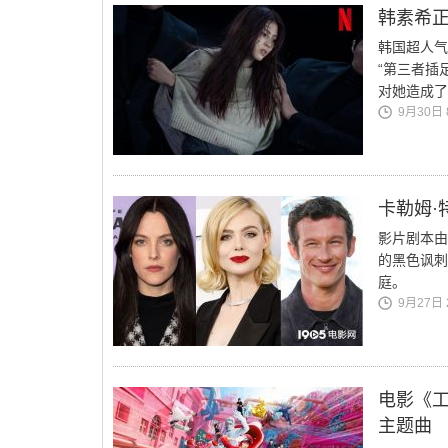
韩素希
韩国超人气
“第三者插
对她造成了
9月30日 8
卡勒姆·
影片剧本由
的黑色讽刺
庭。
9月27日 2
电影《工作
主题曲