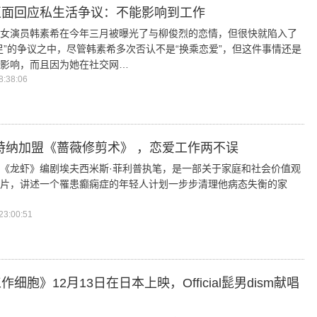
正面回应私生活争议：不能影响到工作
女演员韩素希在今年三月被曝光了与柳俊烈的恋情，但很快就陷入了
足”的争议之中，尽管韩素希多次否认不是“换乘恋爱”，但这件事情还是
影响，而且因为她在社交网…
:38:06
特纳加盟《蔷薇修剪术》 ，恋爱工作两不误
《龙虾》编剧埃夫西米斯·菲利普执笔，是一部关于家庭和社会价值观
片，讲述一个罹患癫痫症的年轻人计划一步步清理他病态失衡的家
3:00:51
细胞》12月13日在日本上映，Official髭男dism献唱