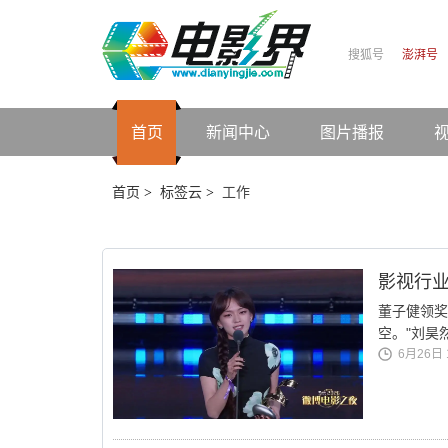
搜狐号
澎湃号
首页
新闻中心
图片播报
首页
标签云
工作
>
>
影视行业
董子健领奖
空。"刘昊
6月26日 1