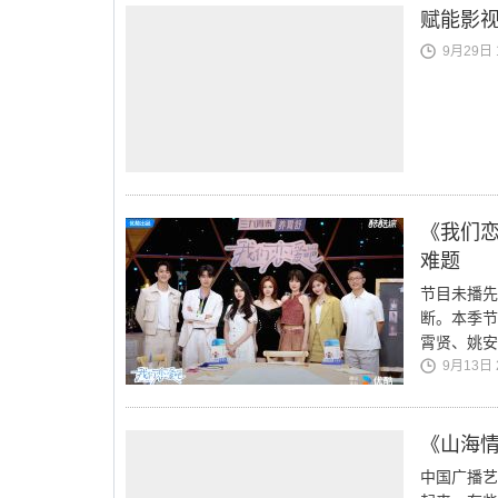
赋能影视
9月29日 1
《我们恋
难题
节目未播先
断。本季节
霄贤、姚安
9月13日 2
《山海
中国广播艺