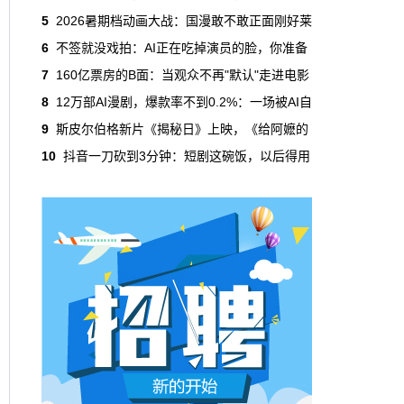
吃掉了整个微短剧市场95%的产量，却几乎没
5
2026暑期档动画大战：国漫敢不敢正面刚好莱
有承担过对等的监管成本。
6
不签就没戏拍：AI正在吃掉演员的脸，你准备
7
160亿票房的B面：当观众不再"默认"走进电影
本网原创
6月29日 10:20:00
8
12万部AI漫剧，爆款率不到0.2%：一场被AI自
年轻人不进电影院了，但电影照样有人
9
斯皮尔伯格新片《揭秘日》上映，《给阿嬷的
看
10
抖音一刀砍到3分钟：短剧这碗饭，以后得用
2019年，24岁以下的观众占全年购票人群的
38%。到2025年，这个数字跌到了15%。五年
时间，年轻人在电影院里的占比缩水了一半还
多。20岁以下更夸张，从8.9%跌到2.9%，几
乎归零…
本网原创
6月29日 10:20:00
AI短剧赢了数量，真人短剧赢了命
2026年一季度，全行业上线微短剧12.8万部，
其中AI短剧12.2万部，占比超过95%。真人短
剧？只剩几千部。你猜这95%的AI短剧，拿走
了多少流量？
本网原创
6月28日 13:03:00