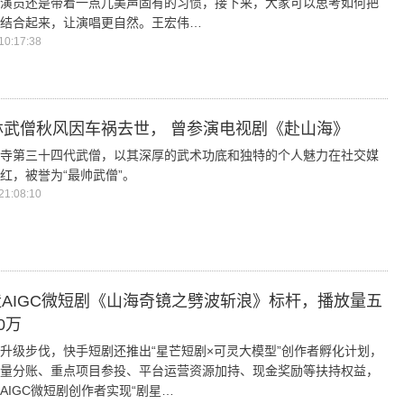
演员还是带着一点儿美声固有的习惯，接下来，大家可以思考如何把
结合起来，让演唱更自然。王宏伟…
0:17:38
林武僧秋风因车祸去世， 曾参演电视剧《赴山海》
寺第三十四代武僧，以其深厚的武术功底和独特的个人魅力在社交媒
红，被誉为“最帅武僧”。
1:08:10
AIGC微短剧《山海奇镜之劈波斩浪》标杆，播放量五
0万
升级步伐，快手短剧还推出“星芒短剧×可灵大模型”创作者孵化计划，
量分账、重点项目参投、平台运营资源加持、现金奖励等扶持权益，
AIGC微短剧创作者实现“剧星…