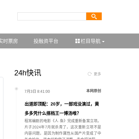
实时票房
投融资平台
栏目导航
24h快讯
更多
本网原创
7月3日 8:41:00
出道即顶配：20岁，一部戏没演过，黄
多多凭什么搭档王一博汤唯？
程耳编剧的电影《人·鱼》完成重新备案立项。
片子2024年7月就杀青了，这次重新立项不是
内容问题，是因为制作属性从国产片变成了中