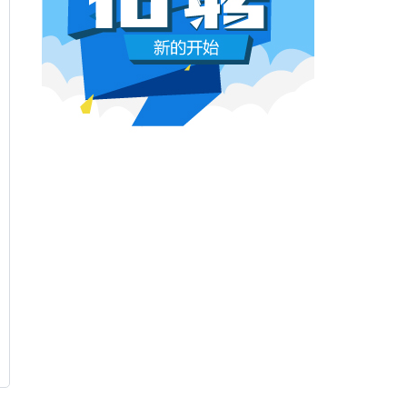
本网原创
6月26日 10:03:00
影视行业冷透了：167个人抢一个活，
顶流演员台上求工作
董子健领奖的时候说："我还是演员董子健，有
合适的角色可以找我，档期很空。"刘昊然在台
上放话"欢迎约戏"。程潇更直接，"求工作"三个
字脱口而出。
本网原创
6月26日 10:03:00
AI漫剧这场梦，该醒了
有人花3000块做出AI短剧，播放量冲到3.5
亿。有人投20万做7部剧，一夜之间全部归
零。有人因为侵权，判了八个月。
本网原创
6月25日 9:14:00
一部已经下线的电影，凭什么让陈道明
袁和平吴京跑一趟兰州