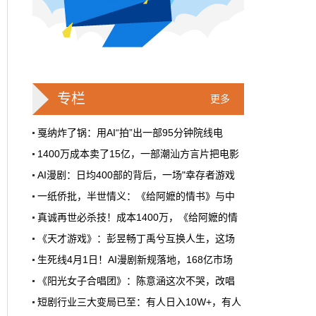
戛纳一句"Fuck AI"，喊出了多少电影人
的遮羞布
2026年6月，法国南部的阳光一如既往地贵，
但今年戛纳最贵的东西，不是红毯上那几百套
高定，而是一句话。
专栏
更多
本网原创
6月28日 9:25:00
戛纳炸了锅：用AI“拍”出一部95分钟院线电
1400万成本卖了15亿，一部潮汕方言片把电影
周星驰跑去拍AI短剧了，电影院还剩什
AI漫剧：日均400部的背后，一场"幸存者游戏
么？
一纸侨批，半世情义：《给阿嬷的情书》与中
5月31号，横店。63岁的周星驰穿着黑色夹克
出现在《食神2026》的开机现场。这部短剧改
真诚再世必杀技！成本1400万，《给阿嬷的情
编自他30年前的经典电影，竖屏拍摄，AI辅助
《天才游戏》：彭昱畅丁禹兮互换人生，这场
制作，成本400万。预计9月上线。
生死线4月1日！AI漫剧新规落地，168亿市场
本网原创
6月28日 9:25:00
《阳光女子合唱团》：陈意涵这次不哭，改唱
红果砸两个亿救真人短剧，图什么？
短剧行业三大变局已至：有人日入10W+，有人
首届卡塔尔“中国电影节”在多哈Katara文化
短剧从业者在评论区集体破防。有人说"今年开