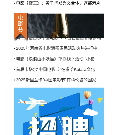
电影《夜王》：黄子华郑秀文合体，这部港片
机率比去年腰斩"，有人说"演员片酬从日薪800
2025斯里兰卡“中国电影节”在科伦坡的国家
掉到300都没人接"。最诛心的一条是："我们拍
三天的东西，AI一天出八集，还比你好看…
第八届浙江国际青年电影周创投与你相约杭州
本网原创
6月27日 10:01:00
莫斯科国际电影周启幕——21国代表齐聚一堂
第二届塞舌尔中国电影节22日在塞首都维多利
9万块银幕，全年只卖400亿：电影院的
钱去哪了？
2025年河南省电影消费惠民活动火热进行中
近80部中外影片，革命历史、喜剧、科幻、动
电影《浪浪山小妖怪》举办线下活动 “小猪
画，类型挺全。刘烨的《四渡》、皮克斯的
《玩具总动员5》、谢苗的《火遮眼》，该有的
首届卡塔尔“中国电影节”在多哈Katara文化
牌都亮出来了。
2025斯里兰卡“中国电影节”在科伦坡的国家
本网原创
6月27日 10:01:00
第八届浙江国际青年电影周创投与你相约杭州
7万部AI短剧一夜下架，广电总局这次是
莫斯科国际电影周启幕——21国代表齐聚一堂
动真格的
第二届塞舌尔中国电影节22日在塞首都维多利
6月24日，广电总局官网挂出了一份文件。没
有发布会，没有吹风会。就这么安安静静地，
2025年河南省电影消费惠民活动火热进行中
把《微短剧发展管理办法（征求意见稿）》摆
到了所有人面前。
电影《浪浪山小妖怪》举办线下活动 “小猪