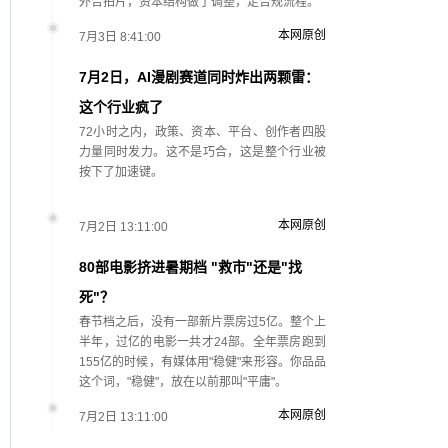
外合拍片，资本结构做了调整，走合规流程。
本网原创
7月3日 8:41:00
7月2日，AI漫剧赛道同时炸出两颗雷：
这个行业疯了
72小时之内，政策、资本、平台、创作者四股
力量同时发力。这不是巧合，这是整个行业被
按下了加速键。
本网原创
7月2日 13:11:00
80部电影挤进暑期档 "救市"还是"找
死"？
春节档之后，没有一部新片票房过5亿。整个上
半年，过亿的电影一共才24部。全年票房跑到
155亿的时候，有媒体用"稳健"来形容。你品品
这个词，"稳健"，放在以前那叫"平庸"。
本网原创
7月2日 13:11:00