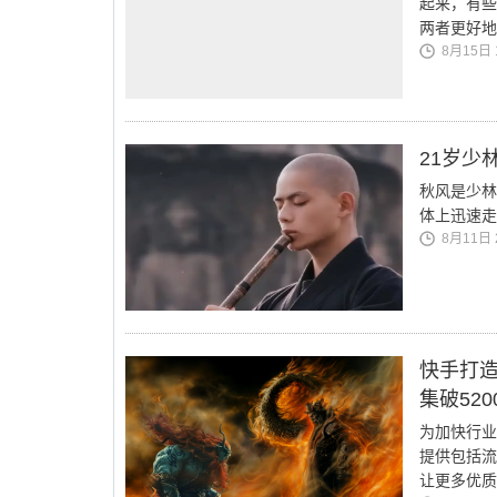
起来，有些
两者更好地
8月15日 1
21岁少
秋风是少林
体上迅速走
8月11日 2
快手打造
集破520
为加快行业
提供包括流
让更多优质