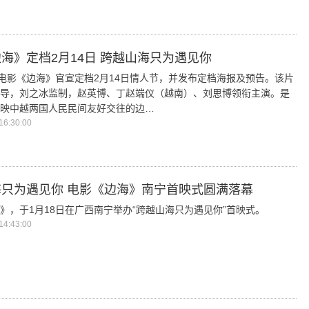
海》定档2月14日 跨越山海只为遇见你
，电影《边海》官宣定档2月14日情人节，并发布定档海报及预告。该片
导，刘之冰监制，赵英博、丁赵端仪（越南）、刘思博领衔主演。是
映中越两国人民民间友好交往的边…
6:30:00
只为遇见你 电影《边海》南宁首映式圆满落幕
》，于1月18日在广西南宁举办“跨越山海只为遇见你”首映式。
4:43:00