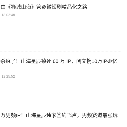
：由《狮城山海》管窥微短剧精品化之路
18:03:48
战杀疯了！山海星辰锁死 60 万 IP，阅文携10万IP砸亿
12:25:52
万男频IP！山海星辰独家签约飞卢，男频赛道最强玩