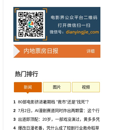
7亿人刷短剧，AI却在把真人演员逼上绝
路
2025年，真人实拍微短剧的上线数量占比约
71%，AI微短剧不到30%。到了2026年第一季
度，这个比例完全倒挂——真人实拍跌到
32%，AI飙升到68%。
本网原创
6月30日 11:35:44
内地票房日报
详细
华策拿《西游记》赌AI那天，半个影视
圈失眠了
热门排行
一个做了几十年传统影视的头部公司，用这种
姿态官宣下场，信号太明确了：AI内容制作不
再是草根创业者的自嗨游戏，正规军来了。
新闻
图片
视频
本网原创
6月30日 11:34:00
1
80部电影挤进暑期档 "救市"还是"找死"？
2
7月2日，AI漫剧赛道同时炸出两颗雷：这个行
7月1日起AI漫剧独立上户：30万以下
3
出道即顶配：20岁，一部戏没演过，黄多多凭
的，平台自己兜着
4
爆改日漫老番，凭什么成了短剧行业救命稻草
过去两年，AI漫剧用一种近乎无政府的方式，