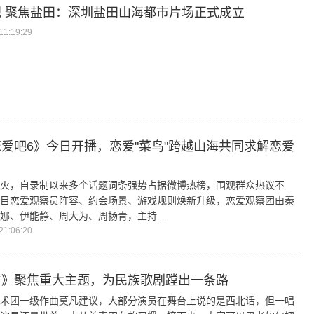
 聚焦盐田：深圳盐田山海都市片场正式成立
1:19:29
爱吧6》今日开播，恋爱"菜鸟"跨越山海共同求解恋爱
火，自录制以来多个话题词条强势占据微博热榜，围观群众热议不
目恋爱观察员阵容、约会场景、游戏规则焕新升级，恋爱观察团由秦
娜、伊能静、周大为、周扬青，主持…
1:06:20
情》聚焦重大主题，为民族歌剧蹚出一条路
术团一级作曲莫凡建议，大部分演员在舞台上说的是西北话，但一唱