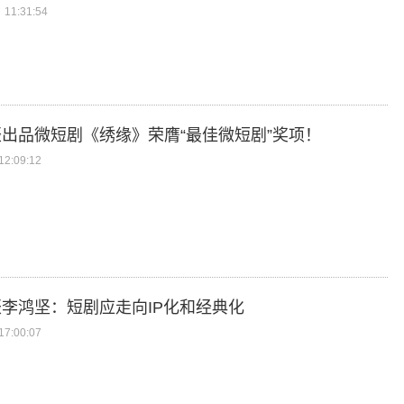
11:31:54
出品微短剧《绣缘》荣膺“最佳微短剧”奖项！
2:09:12
李鸿坚：短剧应走向IP化和经典化
7:00:07