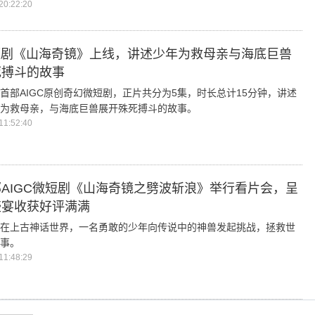
0:22:20
短剧《山海奇镜》上线，讲述少年为救母亲与海底巨兽
死搏斗的故事
首部AIGC原创奇幻微短剧，正片共分为5集，时长总计15分钟，讲述
为救母亲，与海底巨兽展开殊死搏斗的故事。
1:52:40
AIGC微短剧《山海奇镜之劈波斩浪》举行看片会，呈
盛宴收获好评满满
在上古神话世界，一名勇敢的少年向传说中的神兽发起挑战，拯救世
事。
1:48:29