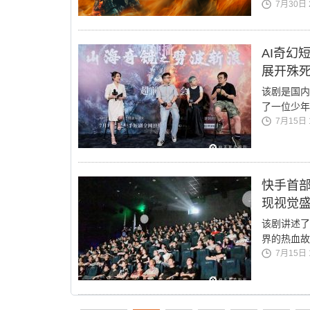
7月30日 2
AI奇幻
展开殊
该剧是国内
了一位少年
7月15日 1
快手首部
现视觉
该剧讲述了
界的热血故
7月15日 1