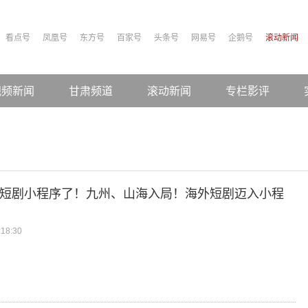
看点号
凤凰号
东方号
百家号
头条号
网易号
企鹅号
滚动新闻
视频新闻
甘肃频道
滚动新闻
专栏影评
ok上短剧小程序了！九州、山海入局！海外短剧迈入小程
？
18:30