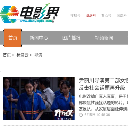
搜狐号
澎湃号
看点号
凤凰号
首页
新闻中心
图片播报
视频新闻
首页
标签云
导演
>
>
尹丽川导演第二部女性
反击社会话题再升级
电影改编自真人真事，是尹
部聚焦性骚扰话题的影片，
定反抗，从家庭层面延伸到
6月5日 10:48:36