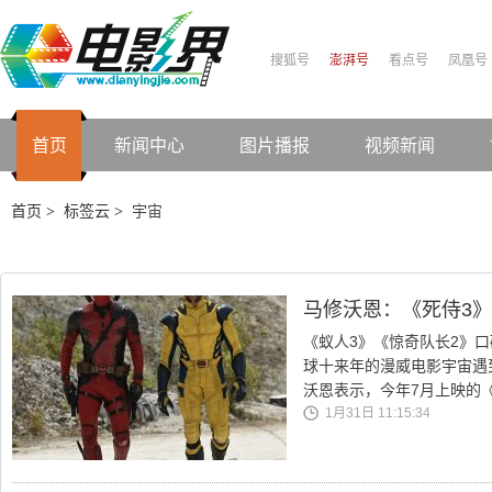
搜狐号
澎湃号
看点号
凤凰号
首页
新闻中心
图片播报
视频新闻
首页
标签云
宇宙
>
>
马修沃恩：《死侍3》
《蚁人3》《惊奇队长2》
球十来年的漫威电影宇宙遇
沃恩表示，今年7月上映的
1月31日 11:15:34