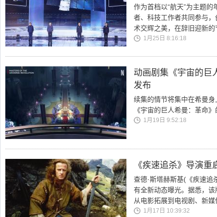
作为首档以“航天”为主题
者、科技工作者共同参与，
术交辉之美，在辞旧迎新的
1月25日 8:16:18
动画剧集《宇宙的巨人希
发布
续集的情节将集中在希曼身
《宇宙的巨人希曼：革命》的全
1月19日 9:52:18
《疾速追杀》导演重启
查德·斯塔赫斯基(《疾速
有全新动态曝光。据悉，该
从电影拓展到电视剧、新媒
1月17日 10:39:32