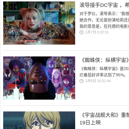
滚导接手DC宇宙 ，
对于罗比，滚导表示：“我
她合作，无论是扮演哈莉还
我的意思是，在托德的电影
1月7日 0:22:31
《蜘蛛侠：纵横宇宙》
《蜘蛛侠：纵横宇宙》是2
烂番茄好评率达到了95%。
1月5日 10:31:44
《宇宙战舰大和》重制最
19日上映