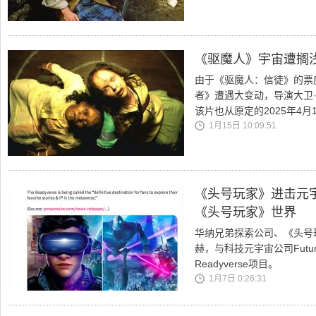
《驱魔人》宇宙遭搁浅
由于《驱魔人：信徒》的票
者》遭遇大变动，导演大卫·戈
该片也从原定的2025年4月
1月15日 10:09:51
《头号玩家》进击元
《头号玩家》世界
华纳兄弟探索公司、《头号
赫，与科技元宇宙公司Futu
Readyverse项目。
1月7日 0:26:31