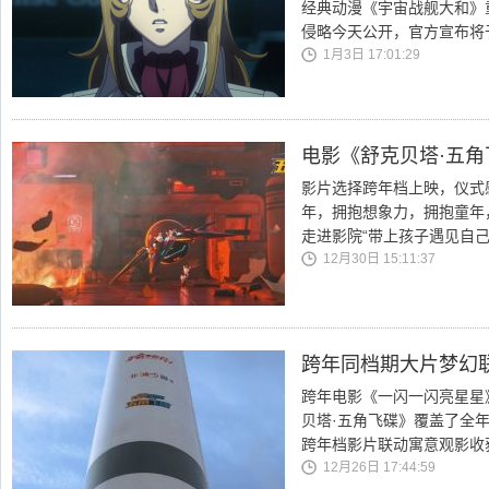
经典动漫《宇宙战舰大和》重制
侵略今天公开，官方宣布将
1月3日 17:01:29
电影《舒克贝塔·五角
影片选择跨年档上映，仪式
年，拥抱想象力，拥抱童年
走进影院“带上孩子遇见自己
12月30日 15:11:37
跨年同档期大片梦幻
跨年电影《一闪一闪亮星星
贝塔·五角飞碟》覆盖了全
跨年档影片联动寓意观影收
12月26日 17:44:59