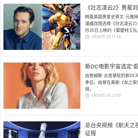
《壮志凌云2》男星刘
韩裔美国男星史蒂文·元推掉了
漫威改而选择《壮志凌云2》
月25日上映的《雷霆特工
1月30日 10:17:14
新DC电影宇宙选定“
由詹姆斯·古恩掌舵的新DC
争后，由曾在美剧《龙之家
得。
1月30日 10:12:03
总台央视频《航天之
征程