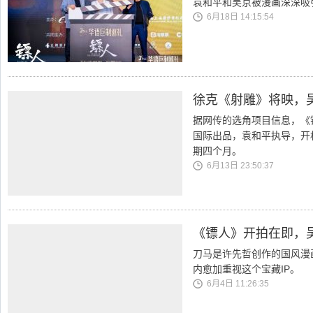
袁和平和吴京被漫画深深吸
6月18日 14:15:54
徐克《射雕》将映，
据网传的选角项目信息，《
国际出品，袁和平执导，开
期四个月。
6月13日 23:50:37
《镖人》开拍在即，
刀马是许先哲创作的国风漫
内愈加重视这个宝藏IP。
6月4日 11:26:35