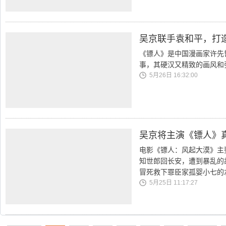
吴京联手袁和平，打
《镖人》是中国漫画家许先
事，其硬汉又精致的画风和
5月26日 16:32:00
吴京将主演《镖人》
电影《镖人：风起大漠》主
知世郎回长安，遭到暴乱的
冒死救下罪臣家孤婴小七的
5月25日 11:17:27