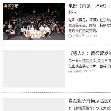
电影《再见，坏蛋》
坏人
电影《再见，坏蛋》在京举
主演陈宇喆、陶慧，特别友
与观众们热切交流。
8月22日 13:11:16
《镖人》：蓄须留发
第一重久违就是“功夫之王
象出演古装动作片，银幕形
9月9日 23:39:18
肖战甄子丹吴京赵丽
有《射雕英雄传：侠之大者