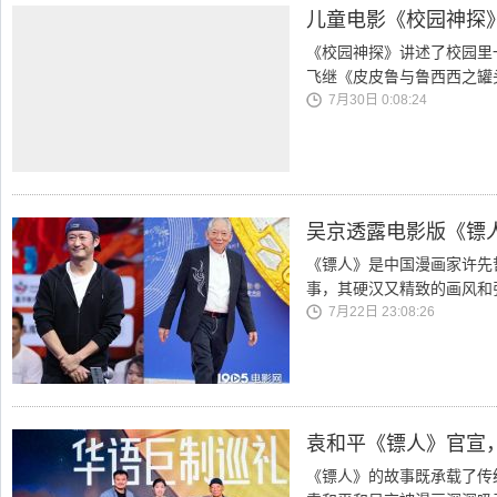
儿童电影《校园神探
《校园神探》讲述了校园里
飞继《皮皮鲁与鲁西西之罐
7月30日 0:08:24
吴京透露电影版《镖人
《镖人》是中国漫画家许先
事，其硬汉又精致的画风和
7月22日 23:08:26
袁和平《镖人》官宣
《镖人》的故事既承载了传