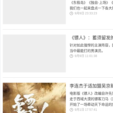
《东极岛》《独自·上场》
我们也一起来盘点一下各大
9月9日 23:33:23
《镖人》：蓄须留发
针对如此强悍的主演阵容，网
当中最能打的男演员。
9月9日 11:01:38
李连杰于适加盟吴京新
电影版《镖人》改编自许先
走于西域大漠的镖客刀马（
开始了一场牵动天下命运的
9月1日 17:57:41