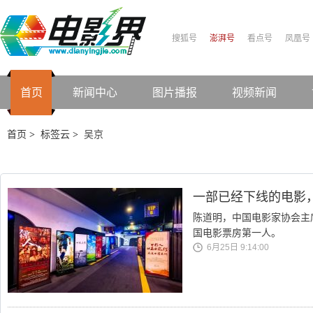
搜狐号
澎湃号
看点号
凤凰号
首页
新闻中心
图片播报
视频新闻
首页
标签云
吴京
>
>
一部已经下线的电影
陈道明，中国电影家协会主席
国电影票房第一人。
6月25日 9:14:00