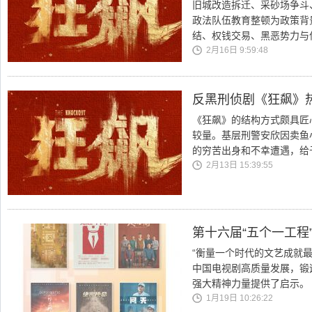
旧城改造拆迁、采砂场争斗
政法队伍教育整顿为政策背
结、权钱交易、黑恶势力与
2月16日 9:59:48
反黑刑侦剧《狂飙》
《狂飙》的结构方式颇具匠
较量。基层刑警安欣因卖鱼
的穷苦出身和不幸遭遇，给
2月13日 15:39:55
第十六届“五个一工程
“衡量一个时代的文艺成就
中国电视剧高质量发展，锻
强大精神力量提供了启示。
1月19日 10:26:22