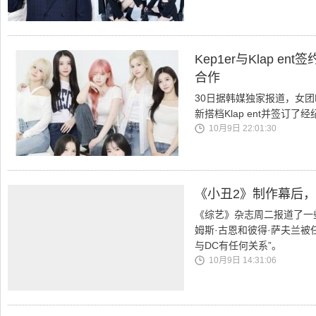
Kep1er与Klap 
合作
30日据韩媒独家报道，女团K
新搭档Klap ent并签订
10月9日 22:01:30
《小丑2》制作幕后
《综艺》杂志周二报道了一
姆斯·古恩和彼得·萨夫兰被
与DC有任何关系”。
10月9日 14:31:06