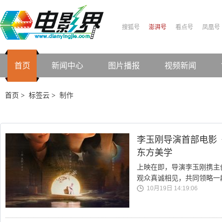
搜狐号
澎湃号
看点号
凤凰号
首页
新闻中心
图片播报
视频新闻
首页
标签云
制作
>
>
李玉刚导演首部电影
东方美学
上映在即，导演李玉刚携主
观众真诚相见，共同领略一
10月19日 14:19:06