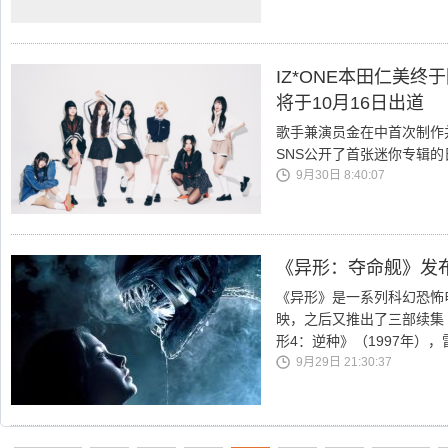
IZ*ONE本田仁美终于
将于10月16日出道
歌手兼演员金在中首次制作并亮
SNS公开了首张迷你专辑的
9月30日 8:40:07
《异形：夺命舰》发
《异形》是一系列科幻恐怖电
映，之后又推出了三部续集《
形4：逆种》（1997年）
9月29日 21:30:37