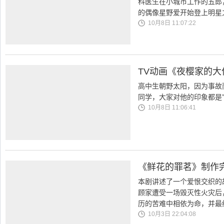
科医生在小城市工作的五郎
的偶像星野爱开始登上明星
10月8日 11:07:22
TV动画《夜樱家的
高中生朝野太阳，因为事故
同学，大家对他的印象都是”
10月8日 11:06:41
《鲜花的罪茗》制作
本剧讲述了一个爱恨交织的
顾家遭受一场毁灭性火灾后
历的苦难中相依为命，并最
10月3日 22:04:08