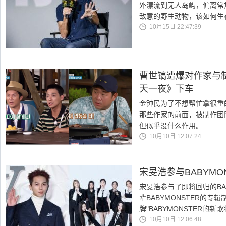
外漂流到无人岛屿，偏离常
敌意的野生动物，该如何生
10月15日 22:47:39
曹世镐遭爆对作家与制
天一夜》下车
金钟民为了不想帮忙拿很重的
那些作家的前面，被制作团
但似乎没什么作用。
10月10日 12:07:24
宋旻浩参与BABYMO
宋旻浩参与了即将回归的BA
辈BABYMONSTER的专
牌"BABYMONSTER的
10月10日 12:06:48