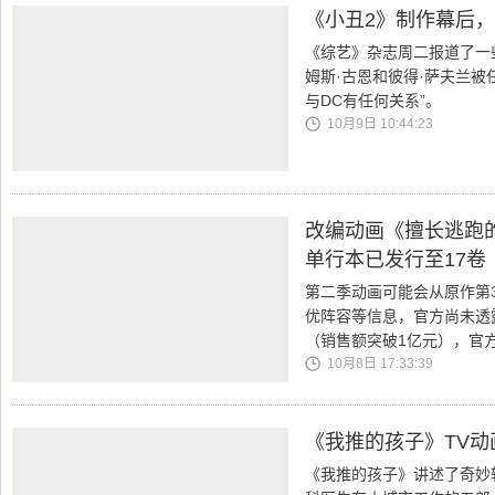
《小丑2》制作幕后
《综艺》杂志周二报道了一
姆斯·古恩和彼得·萨夫兰被
与DC有任何关系”。
10月9日 10:44:23
改编动画《擅长逃跑
单行本已发行至17卷
第二季动画可能会从原作第
优阵容等信息，官方尚未透
（销售额突破1亿元），官
10月8日 17:33:39
《我推的孩子》TV
《我推的孩子》讲述了奇妙