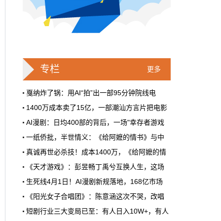
戛纳一句"Fuck AI"，喊出了多少电影人
的遮羞布
2026年6月，法国南部的阳光一如既往地贵，
但今年戛纳最贵的东西，不是红毯上那几百套
高定，而是一句话。
专栏
更多
本网原创
6月28日 9:25:00
戛纳炸了锅：用AI“拍”出一部95分钟院线电
1400万成本卖了15亿，一部潮汕方言片把电影
周星驰跑去拍AI短剧了，电影院还剩什
AI漫剧：日均400部的背后，一场"幸存者游戏
么？
一纸侨批，半世情义：《给阿嬷的情书》与中
5月31号，横店。63岁的周星驰穿着黑色夹克
出现在《食神2026》的开机现场。这部短剧改
真诚再世必杀技！成本1400万，《给阿嬷的情
编自他30年前的经典电影，竖屏拍摄，AI辅助
《天才游戏》：彭昱畅丁禹兮互换人生，这场
制作，成本400万。预计9月上线。
生死线4月1日！AI漫剧新规落地，168亿市场
本网原创
6月28日 9:25:00
《阳光女子合唱团》：陈意涵这次不哭，改唱
红果砸两个亿救真人短剧，图什么？
短剧行业三大变局已至：有人日入10W+，有人
首届卡塔尔“中国电影节”在多哈Katara文化
短剧从业者在评论区集体破防。有人说"今年开