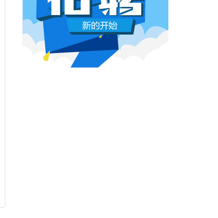
本网原创
6月26日 10:03:00
影视行业冷透了：167个人抢一个活，
顶流演员台上求工作
董子健领奖的时候说："我还是演员董子健，有
合适的角色可以找我，档期很空。"刘昊然在台
上放话"欢迎约戏"。程潇更直接，"求工作"三个
字脱口而出。
本网原创
6月26日 10:03:00
AI漫剧这场梦，该醒了
有人花3000块做出AI短剧，播放量冲到3.5
亿。有人投20万做7部剧，一夜之间全部归
零。有人因为侵权，判了八个月。
本网原创
6月25日 9:14:00
一部已经下线的电影，凭什么让陈道明
袁和平吴京跑一趟兰州