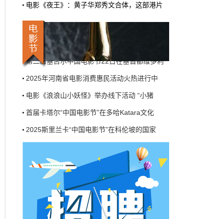
电影《夜王》：黄子华郑秀文合体，这部港片
机率比去年腰斩"，有人说"演员片酬从日薪800
2025斯里兰卡“中国电影节”在科伦坡的国家
掉到300都没人接"。最诛心的一条是："我们拍
三天的东西，AI一天出八集，还比你好看…
第八届浙江国际青年电影周创投与你相约杭州
本网原创
6月27日 10:01:00
莫斯科国际电影周启幕——21国代表齐聚一堂
第二届塞舌尔中国电影节22日在塞首都维多利
9万块银幕，全年只卖400亿：电影院的
钱去哪了？
2025年河南省电影消费惠民活动火热进行中
近80部中外影片，革命历史、喜剧、科幻、动
电影《浪浪山小妖怪》举办线下活动 “小猪
画，类型挺全。刘烨的《四渡》、皮克斯的
《玩具总动员5》、谢苗的《火遮眼》，该有的
首届卡塔尔“中国电影节”在多哈Katara文化
牌都亮出来了。
2025斯里兰卡“中国电影节”在科伦坡的国家
本网原创
6月27日 10:01:00
第八届浙江国际青年电影周创投与你相约杭州
7万部AI短剧一夜下架，广电总局这次是
莫斯科国际电影周启幕——21国代表齐聚一堂
动真格的
第二届塞舌尔中国电影节22日在塞首都维多利
6月24日，广电总局官网挂出了一份文件。没
有发布会，没有吹风会。就这么安安静静地，
2025年河南省电影消费惠民活动火热进行中
把《微短剧发展管理办法（征求意见稿）》摆
到了所有人面前。
电影《浪浪山小妖怪》举办线下活动 “小猪