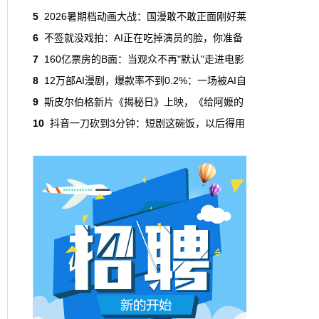
吃掉了整个微短剧市场95%的产量，却几乎没
5
2026暑期档动画大战：国漫敢不敢正面刚好莱
有承担过对等的监管成本。
6
不签就没戏拍：AI正在吃掉演员的脸，你准备
7
160亿票房的B面：当观众不再"默认"走进电影
本网原创
6月29日 10:20:00
8
12万部AI漫剧，爆款率不到0.2%：一场被AI自
年轻人不进电影院了，但电影照样有人
9
斯皮尔伯格新片《揭秘日》上映，《给阿嬷的
看
10
抖音一刀砍到3分钟：短剧这碗饭，以后得用
2019年，24岁以下的观众占全年购票人群的
38%。到2025年，这个数字跌到了15%。五年
时间，年轻人在电影院里的占比缩水了一半还
多。20岁以下更夸张，从8.9%跌到2.9%，几
乎归零…
本网原创
6月29日 10:20:00
AI短剧赢了数量，真人短剧赢了命
2026年一季度，全行业上线微短剧12.8万部，
其中AI短剧12.2万部，占比超过95%。真人短
剧？只剩几千部。你猜这95%的AI短剧，拿走
了多少流量？
本网原创
6月28日 13:03:00