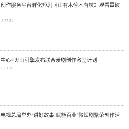
剧创作服务平台孵化短剧《山有木兮木有枝》观看量破
8:27:31
权中心×火山引擎发布联合漫剧创作激励计划
8:51:26
电视总局举办“讲好故事·赋能百业”微短剧繁荣创作活