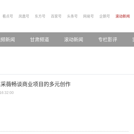
看点号
凤凰号
东方号
百家号
头条号
网易号
企鹅号
滚动新闻
视频新闻
甘肃频道
滚动新闻
专栏影评
陈采薇畅谈商业项目的多元创作
6:32:00