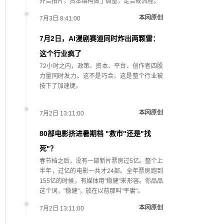
外合拍片，资本结构做了调整，走合规流程。
本网原创
7月3日 8:41:00
7月2日，AI漫剧赛道同时炸出两颗雷：
这个行业疯了
72小时之内，政策、资本、平台、创作者四股
力量同时发力。这不是巧合，这是整个行业被
按下了加速键。
本网原创
7月2日 13:11:00
80部电影挤进暑期档 "救市"还是"找
死"？
春节档之后，没有一部新片票房过5亿。整个上
半年，过亿的电影一共才24部。全年票房跑到
155亿的时候，有媒体用"稳健"来形容。你品品
这个词，"稳健"，放在以前那叫"平庸"。
本网原创
7月2日 13:11:00