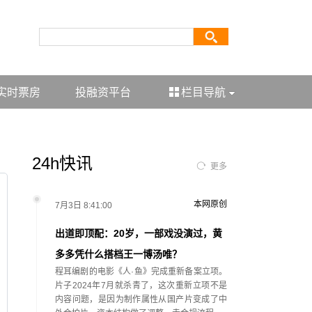
实时票房
投融资平台
栏目导航
24h快讯
更多
本网原创
7月3日 8:41:00
出道即顶配：20岁，一部戏没演过，黄
多多凭什么搭档王一博汤唯？
程耳编剧的电影《人·鱼》完成重新备案立项。
片子2024年7月就杀青了，这次重新立项不是
内容问题，是因为制作属性从国产片变成了中